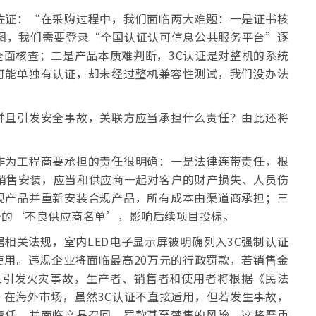
佐证：“在采购过程中，我们面临两大难题：一是证书核
图，我们需要登录“全国认证认可信息公共服务平台”逐
面核查；二是产品本质难判断，3C认证是对整机的系统
可能单独有认证，却未经过整机兼容性测试，我们没办法
并且引发安全事故，关联方应当承担什么责任？由此还将
作为工程商要承担的责任很明确：一是法律连带责任，根
销售安装，应当和供应商一起对客户的财产损失、人员伤
规产品并重新安装合规产品，所有成本由渠道商承担；三
台的‘不良供应商名单’，影响后续项目投标。
相关法规，室内LED电子显示屏被明确列入3C强制认证
用。违规企业将面临最高20万元的行政罚款，若销售金
旦引发火灾事故，生产者、销售者和使用者将根据《民法
在海外市场，虽然3C认证不直接适用，但若发生事故，
责任，并面临产品召回、罚款甚至禁售的风险，这将严重