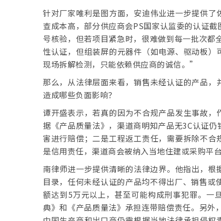
针对厂家唯利是图方面，安迪伟业进一步提供了
查成本高，部分供应商会PS国家认监委的认证截
号核验，但若项目紧急时，很难做到每一批次都全
性认证，但组装屏的元器件（如电源、驱动板）
现场拆解检测，只能依赖供应商的诚信。”
那么，从法律层面来看，销售未经认证的产品，
造成哪些负面影响？
谭开盛表示，若真的因为不合规产品发生事故，
据《产品质量法》，渠道商明知产品无3C认证仍
害进行赔偿；二是工程返工责任，需要拆除不合
是信用责任，渠道商会被纳入当地住建或采购平
南律师进一步提供清晰的法律边界。他指出，根据
目录，任何未经认证的产品均不得出厂、销售或使
额达到5万元以上，甚至可能构成刑事犯罪。一
典》和《产品质量法》承担连带赔偿责任。另外，
中国生产商和出口商仍需根据当地法律承担侵权