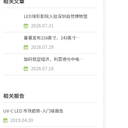
相关文章
LED球形影院入驻深圳自然博物馆
2026.07.31
雷曼发布216英寸、243英寸
MicroLED巨幕，家庭显示迈入
2026.07.29
“整面墙”时代
加码低空经济，利亚德与中电科二
十七所达成合作
2026.07.16
相关报告
UV-C LED 市场趋势-入门级报告
2019.04.30