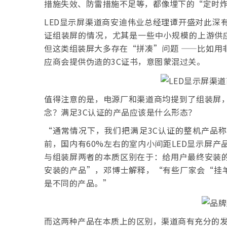
措施失效、防雷措施不足等，都像埋下的“定时
LED显示屏渠道商安迪伟业总经理谭开盛对此深
证组装屏的情况，尤其是一些中小规模的上游供应
但这类组装屏大多存在“拼凑”问题 ——比如用
应商会提供伪造的3C证书，意图蒙混过关。
值得注意的是，电源厂和渠道商均提到了组装屏，
念？满足3C认证的产品应该是什么形态？
“通常情况下，我们把满足3C认证的整机产品
前，国内有60%左右的室内小间距LED显示屏
与组装屏两者的本质区别在于：给用户最终安装的
安装的产品”，邓博士解释，“有些厂家会“挂
是不同的产品。”
而这两种产品在本质上的区别，渠道商有充分的