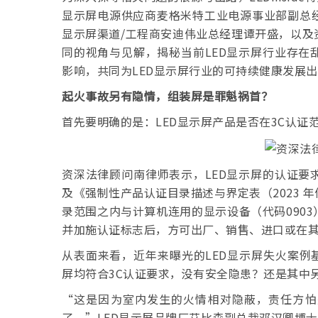
显示屏电源供应商麦格米特工业电源事业部副总
显示屏渠道/工程商安迪伟业总经理谭开盛，以及
同的视角与见解，揭秘当前LED显示屏行业存在
影响，共同为LED显示屏行业的可持续健康发展
起火事故另有隐情，组装屏是罪魁祸首？
首先要明确的是：LED显示屏产品是否在3C认证
资深法律顾问南律师表示，LED显示屏的认证要
及《强制性产品认证目录描述与界定表（2023 
录范围之内与计算机连用的显示设备（代码090
并加施认证标志后，方可出厂、销售、进口或在
从表面来看，近年来曝光的LED显示屏失火案例
屏均符合3C认证要求，没有安全隐患？还是其中
“这是因为室内发生的火情相对隐蔽，责任方怕
了，”LED显示屏品牌厂艾比森副总裁邓汉卿博