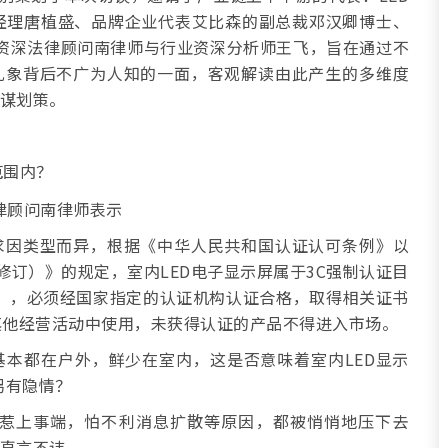
经理唐植盛、品牌企业代表艾比森的副总裁邓汉卿博士、
资深法律顾问南律师与行业资深分析师王飞，旨在通过不
乱象背后不广为人知的一面，客观解读由此产生的多维度
出谋划策。
范围内？
求因类型而异，根据《中华人民共和国认证认可条例》以
年修订）》的规定，室内LED电子显示屏属于3C强制认证目
3），必须经国家指定的认证机构认证合格，取得相关证书
其他经营活动中使用，未获得认证的产品不得进入市场。
基本都在户外，鲜少在室内，这是否意味着室内LED显示
另有隐情？
惹上事端，怕不利消息扩散等原因，都被悄悄地压下去
士直言不讳。