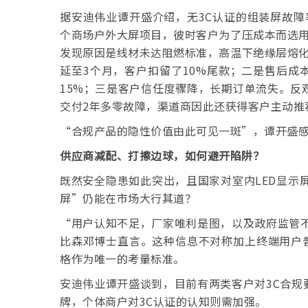
据安迪伟业谭开盛介绍，无3C认证的组装屏故障
个商场户外大屏项目，彼时客户为了压成本而选用
发现原因是线材未达阻燃标准，高温下绝缘层熔化
延至3个月，客户扣留了10%尾款；二是售后成
15%；三是客户信任度骤降，长期订单流失。反
交付2年多零故障，渠道商因此还获得客户主动推
“合规产品的隐性价值由此可见一斑”，谭开盛
供应商减配、打擦边球，如何避开陷阱？
既然安全隐患如此突出，且国家对室内LED显示
屏”仍能在市场大行其道？
“用户认知不足，厂家唯利是图，以及政府监管不
比森邓博士直言。这种信息不对称加上终端用户普
格作为唯一的考量标准。
安迪伟业谭开盛谈到，目前有两类客户对3C合规
牌，个体商户对3C认证的认知则需加强。