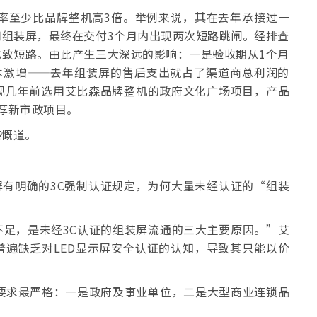
率至少比品牌整机高3倍。举例来说，其在去年承接过一
组装屏，最终在交付3个月内出现两次短路跳闸。经排查
致短路。由此产生三大深远的影响：一是验收期从1个月
本激增——去年组装屏的售后支出就占了渠道商总利润的
观几年前选用艾比森品牌整机的政府文化广场项目，产品
荐新市政项目。
感慨道。
屏有明确的3C强制认证规定，为何大量未经认证的“组装
足，是未经3C认证的组装屏流通的三大主要原因。”艾
遍缺乏对LED显示屏安全认证的认知，导致其只能以价
要求最严格：一是政府及事业单位，二是大型商业连锁品