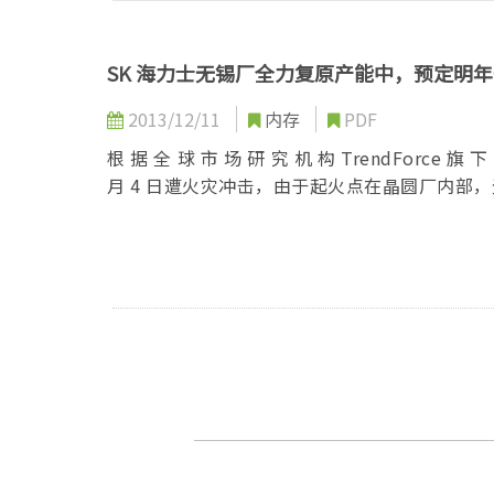
SK 海力士无锡厂全力复原产能中，预定明
2013/12/11
内存
PDF
根 据 全 球 市 场 研 究 机 构 TrendForce 
月 4 日遭火灾冲击，由于起火点在晶圆厂内部，无