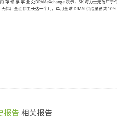
旗 下 内 存 储 存 事 业 处DRAMeXchange 表示，SK 海力士无锡厂于
锡厂全面停工长达一个月，单月全球 DRAM 供给量剧减 10%..
史报告
相关报告