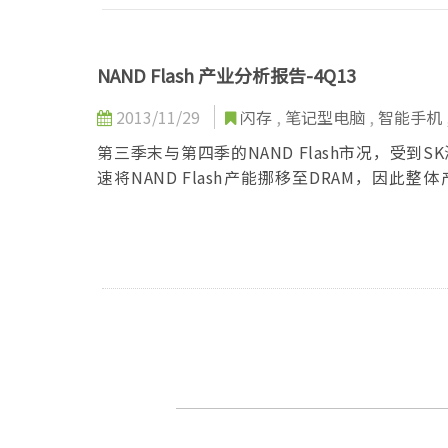
NAND Flash 产业分析报告-4Q13
2013/11/29
闪存
,
笔记型电脑
,
智能手机
第三季末与第四季的NAND Flash市况，受到
速将NAND Flash产能挪移至DRAM，
况，而造成价格下跌的压力。然而，在终端需
TrendForce认为短期内NAND Flash产业的成