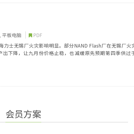
,
平板电脑
PDF
SK海力士无锡厂火灾影响明显。部分NAND Flash厂在无锡厂
因此整体产出下降，让九月份价格止稳，也减缓原先预期第四季供过
求表现不如预期的情况，和厂商对于后续需求看法偏向悲观的
长动能将相对受限...
会员方案