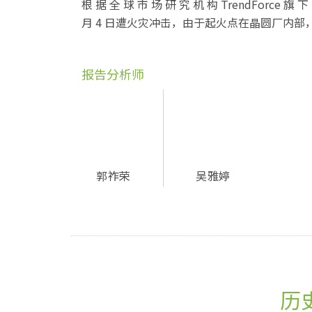
根 据 全 球 市 场 研 究 机 构 TrendForce 
月 4 日遭火灾冲击，由于起火点在晶圆厂内部，无
报告分析师
郭祚荣
吴雅婷
历