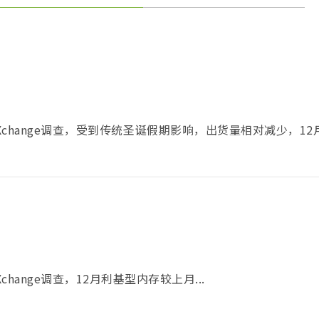
MeXchange调查，受到传统圣诞假期影响，出货量相对减少，1
change调查，12月利基型内存较上月...