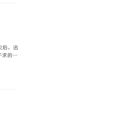
火灾后，迅
于求的市
影响下，