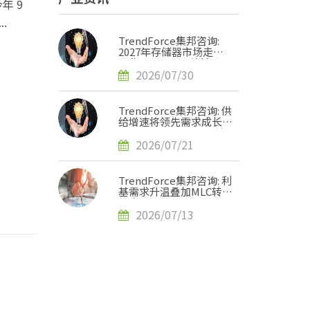
今年 9
.
TrendForce集邦咨询:
2027年存储器市场走势
分化，DRAM供给持续紧
缺、NAND Flash转趋宽
2026/07/30
松
TrendForce集邦咨询: 供
给增速将领先需求成长，
2H27 NAND Flash紧缺
压力有望缓解
2026/07/21
TrendForce集邦咨询: 利
基需求升温叠加MLC转单
效应，预估2H26 SLC
NAND价格将上涨120-
2026/07/13
170%