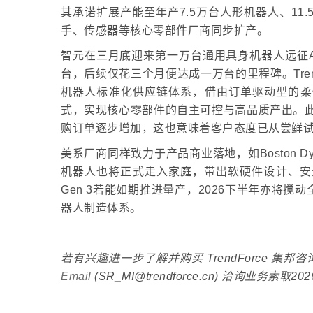
其承诺扩展产能至年产7.5万台人形机器人、1
手、传感器等核心零部件厂商同步扩产。
智元在三月底迎来第一万台通用具身机器人远征A3完
台，后续仅花三个月便达成一万台的里程碑。Tre
机器人标准化供应链体系，借由订单驱动型的柔
式，实现核心零部件的自主可控与高品质产出。此
购订单逐步增加，这也意味着客户态度已从尝鲜
美系厂商同样致力于产品商业落地，如Boston Dy
机器人也将正式走入家庭，带出软硬件设计、安全实
Gen 3若能如期推进量产，2026下半年亦将
器人制造体系。
若有兴趣进一步了解并购买 TrendForce 
Email
(SR_MI@trendforce.cn) 洽询业务索