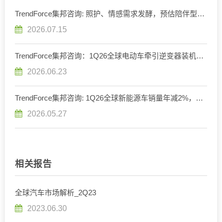
TrendForce集邦咨询: 照护、情感需求发酵，预估陪伴型人
形机器人2030年产值达11亿美元
2026.07.15
TrendForce集邦咨询：1Q26全球电动车牵引逆变器装机量
淡季具韧性，高压化成发展主轴
2026.06.23
TrendForce集邦咨询: 1Q26全球新能源车销量年减2%，特
斯拉重回纯电车销售冠军
2026.05.27
相关报告
全球汽车市场解析_2Q23
2023.06.30