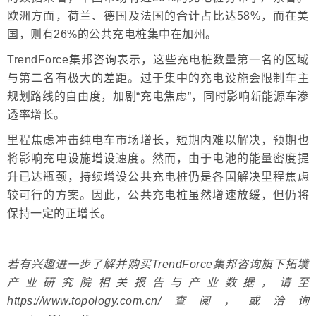
欧洲方面，荷兰、德国及法国的合计占比达58%，而在美
国，则有26%的公共充电桩集中在加州。
TrendForce集邦咨询表示，这些充电桩数量第一名的区域
与第二名有极大的差距。过于集中的充电设施会限制车主
规划路线的自由度，加剧“充电焦虑”，同时影响新能源车渗
透率增长。
里程焦虑冲击纯电车市场增长，短期内难以解决，预期也
将影响充电设施增设速度。然而，由于电池的能量密度提
升已达瓶颈，持续增设公共充电桩仍是各国解决里程焦虑
较可行的方案。因此，公共充电桩虽然增速放缓，但仍将
保持一定的正增长。
若有兴趣进一步了解并购买TrendForce集邦咨询旗下拓墣
产业研究院相关报告与产业数据，请至
https://www.topology.com.cn/查阅，或洽询