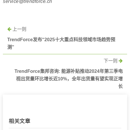
service@trendforce.cn
上一则
TrendForce发布“2025十大重点科技领域市场趋势预
测”
下一则
TrendForce集邦咨询: 能源补贴推动2024年第三季电
视出货量环比增长近10%，全年出货量有望实现正增
长
相关文章