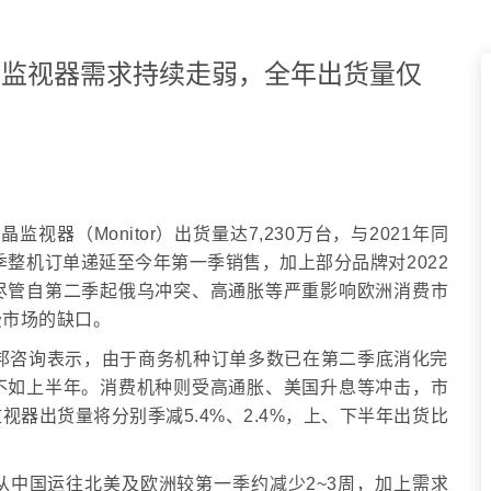
年液晶监视器需求持续走弱，全年出货量仅
监视器（Monitor）出货量达7,230万台，与2021年同
季整机订单递延至今年第一季销售，加上部分品牌对2022
尽管自第二季起俄乌冲突、高通胀等严重影响欧洲消费市
费市场的缺口。
ce集邦咨询表示，由于商务机种订单多数已在第二季底消化完
不如上半年。消费机种则受高通胀、美国升息等冲击，市
器出货量将分别季减5.4%、2.4%，上、下半年出货比
中国运往北美及欧洲较第一季约减少2~3周，加上需求