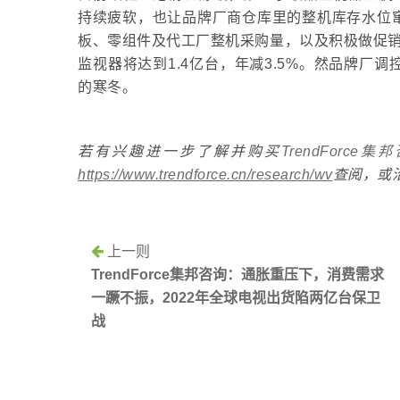
持续疲软，也让品牌厂商仓库里的整机库存水位
板、零组件及代工厂整机采购量，以及积极做促销刺激
监视器将达到1.4亿台，年减3.5%。然品牌
的寒冬。
若有兴趣进一步了解并购买
TrendForce集
https://www.trendforce.cn/research/wv
查阅，或
上一则
TrendForce集邦咨询：通胀重压下，消费需求
一蹶不振，2022年全球电视出货陷两亿台保卫
战