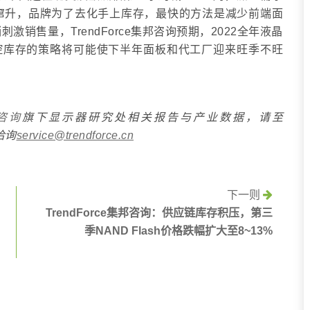
窜升，品牌为了去化手上库存，最快的方法是减少前端面
销售量，TrendForce集邦咨询预期，2022全年液晶
厂调控库存的策略将可能使下半年面板和代工厂迎来旺季不旺
邦咨询
旗下显示器研究处相关报告与产业数据，请至
洽询
service@trendforce.cn
下一则
TrendForce集邦咨询：供应链库存积压，第三
季NAND Flash价格跌幅扩大至8~13%