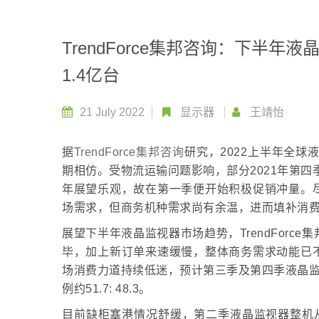
TrendForce集邦咨询：下半
1.4亿台
21 July 2022
显示器
王靖怡
据
TrendForce集邦咨询
研究，2022上半年全球液晶
期相仿。受物流运输问题影响，部分2021年第四
年展望乐观，故在第一季便开始积极促销冲量。
场需求，但商务机种需求尚有余温，进而填补消
展望下半年液晶监视器市场趋势，TrendFor
毕，加上新订单来速缓慢，整体商务需求动能已
场消费力道持续低迷，预计第三季及第四季液晶监视
例约51.7: 48.3。
目前缺柜塞港情况舒缓，第二季液晶监视器整机从