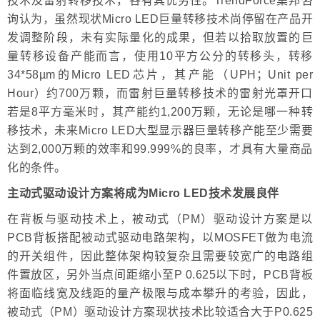
技术及雷射转移技术，各有其优劣性。TrendForce集邦咨
询认为，虽然现状Micro LED巨量转移技术尚停留在产品开
发调整阶段，未有实际量化的成果，但若以拾取放置的巨
量转移设备产能而言，使用10平方公分的转移头，转移
34*58µm的Micro LED芯片，其产能（UPH；Unit per
Hour）约700万颗，而雷射巨量转移技术的雷射光罩开口
若是8平方毫米时，其产能约1,200万颗，无论是哪一种转
移技术，未来Micro LED大型显示器巨量转移产能至少需要
达到2,000万颗的效率和99.999%的良率，才具有大量商品
化的条件。
主动式驱动设计方案将成为Micro LED技术发展良伴
在背板与驱动技术上，被动式（PM）驱动设计方案是以
PCB背板搭配被动式驱动电路架构，以MOSFET做为电流
的开关组件，因此整体架构较复杂且需要较宽广的电路组
件置放区，另外当点间距缩小至P 0.625以下时，PCB背板
将面临线宽及线距的量产极限与成本攀升的考验，因此，
被动式（PM）驱动设计方案现状技术比较适合大于P0.625