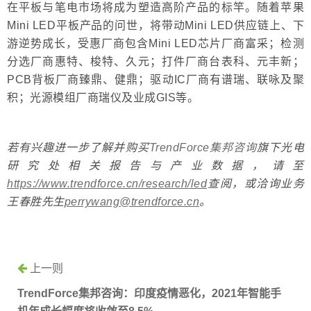
在平板与笔电市场将成为塑造高阶产品的标竿。随着苹果
Mini LED平板产品的问世，将带动Mini LED供应链上、下
游逆势成长，受惠厂商包含Mini LED芯片厂商富采；检测
分选厂商惠特、梭特、久元；打件厂商台表科、元丰新；
PCB背板厂商臻鼎、健鼎；驱动IC厂商有谱瑞、联咏及聚
积；光源模组厂商瑞仪及业成GIS等。
若有兴趣进一步了解并购买
TrendForce集邦咨询
旗下光电
研究处相关报告与产业数据，请至
https://www.trendforce.cn/research/led
查阅，或洽询业务
王春胜先生
perrywang@trendforce.cn
。
上一则
TrendForce集邦咨询：印度疫情恶化，2021年智能手