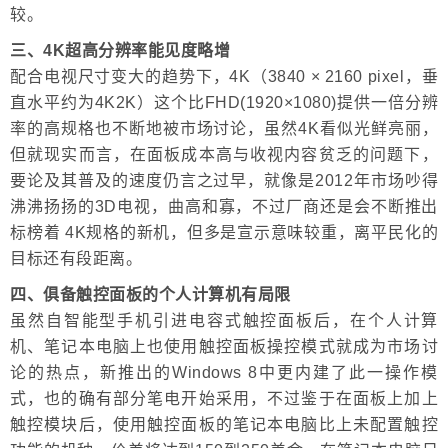
较。
三、4K超高分辨率能见度略增
配合电视尺寸变大的趋势下，4K（3840 × 2160 pixel，垂
直水平约为4K2K）这个比FHD(1920×1080)提供一倍分辨
率的高规格也不断地被市场讨论，虽然4K看似光鲜亮丽，
但就现实而言，在面板成本高与收视内容贫乏的问题下，
要论及其普及的速度仍言之过早，就像是2012年市场吵得
沸沸扬扬的3D电视，曲高和寡，不过厂商还是会不断推出
标榜着 4K规格的新机，但多是宣示意味较重，离平民化的
目标还有段距离。
四、俱备触控面板的个人计算机有局限
虽然自智能型手机引进电容式触控面板后，在个人计算
机、笔记本电脑上也使用触控面板操控模式就成为市场讨
论的热点，新推出的Windows 8中更内建了此一操作模
式，也的确有部分笔电开始采用，不过鉴于在面板上加上
触控模块后，使用触控面板的笔记本电脑比上未配置触控