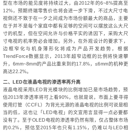
型在市场的能见度将持续过大，由2012年的6~8%提高至
12%，预期终端零售价也将会进一步下滑，不过大尺寸电
视倒还不致于在一夕之间成为市场份额最大的商品，主要
在于并不是每个家庭中都有足够的空间可以摆放这么大尺
寸的机型，但在空间允许与价格平实的诱因下，采购大尺
寸电视的机率势必会增加。另外，在外观设计的要求下，
边框窄化与机身薄形化将成为产品开发趋势，根据
TrendForce数据显示，2013年超窄边框的比例将快速攀
升，6mm~8mm的产品比重来到约17.8%，≤6mm的机种更
高达22.2%。
二、LED在液晶电视的渗透率再升高
液晶电视采用LED背光模块的比例增加已是市场趋势，预
估2013年渗透率将可上看90%，也就是说，市面上要寻得
使用灯管（CCFL）为背光光源的液晶电视的比例可说是相
当的低，这也让「LED电视」的文宣用言显得一点必要都
没有了。至于OLED电视的渗透率仍然有限，仅占整体市场
的0.2%，预估至2015年也只有1.15%，仍难以与LED相