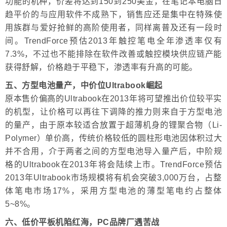
功能的机种，价差将达到150到250美金，在笔记本电脑日
趋平价的与应用软件不成熟下，销售应还是集中在特殊使
用族群与爱好抢鲜的高阶使用者，同样离普及还有一段时
间。TrendForce预估2013年触控笔电全年渗透率仅有
7.3%，不过也不能排除在软件改善或触控模块供应链产能
获得舒解，价格趋于平稳下，渗透率有升高的可能。
五、方型电池量产，中价位Ultrabook崛起
原本售价偏高的Ultrabook在2013年将可望推出价位较平实
的机型，让价格可以再往下调降的推力则来自于方型电池
的量产，由于原本较适合放置于超薄机身的锂聚合物（Li-
Polymer）单价高，传统价格较低的圆柱形电池因体积过大
并不合用，介于两者之间的方型电池导入量产后，中阶规
格的Ultrabook在2013年将会陆续上市。TrendForce预估
2013年Ultrabook市场规模将有机会突破3,000万台，占整
体笔电市场17%，采用方型电池的薄型笔电约占整体
5~8%。
六、低价平板机陷红海，PC品牌厂遇苦战