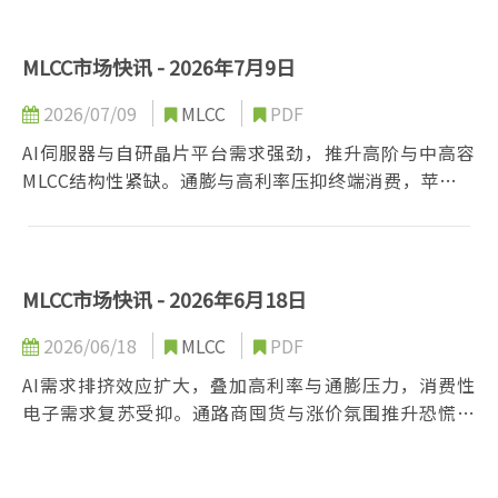
利率与经济放缓仍压抑消费电子旺季动能，整体呈现
「AI强、消费弱」的两极化供需结构。
MLCC市场快讯 - 2026年7月9日
2026/07/09
MLCC
PDF
AI伺服器与自研晶片平台需求强劲，推升高阶与中高容
MLCC结构性紧缺。通膨与高利率压抑终端消费，苹果等
品牌被迫调涨售价，PC与手机旺季前景受挫。SEMCO、
Taiyo产能向AI规格移转，库存偏低，通路与代理商调涨
报价，市场呈现「需求偏弱、价格偏强」，下半年交期
与价格压力将进一步升高
MLCC市场快讯 - 2026年6月18日
2026/06/18
MLCC
PDF
AI需求排挤效应扩大，叠加高利率与通膨压力，消费性
电子需求复苏受抑。通路商囤货与涨价氛围推升恐慌性
备货，促使笔电、车用及苹果供应链提前拉货。日韩厂
商BB Ratio升至疫情后新高，反映高阶MLCC产能被AI大
量占用，供给短缺风险正快速累积。