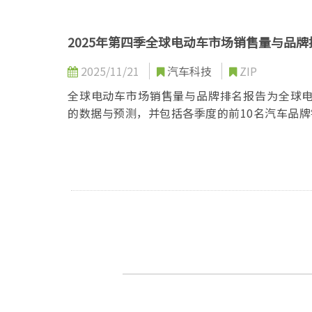
2025年第四季全球电动车市场销售量与品牌
2025/11/21
汽车科技
ZIP
全球电动车市场销售量与品牌排名报告为全球
的数据与预测，并包括各季度的前10名汽车品