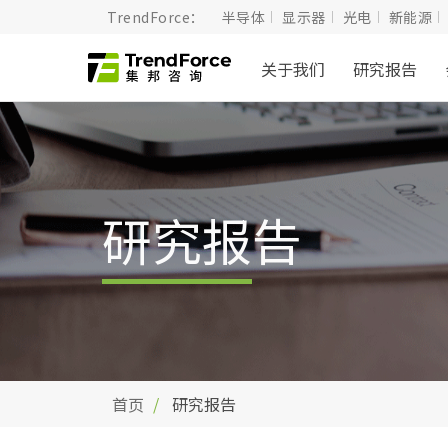
TrendForce：
半导体
显示器
光电
新能源
关于我们
研究报告
研究报告
首页
研究报告