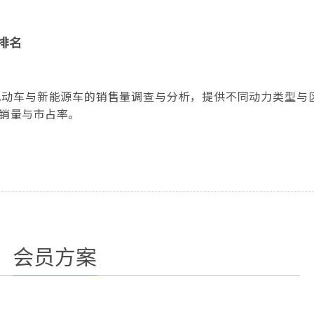
排名
电动车与新能源车的销售量调查与分析，提供不同动力类型与
牌销量与市占率。
会员方案