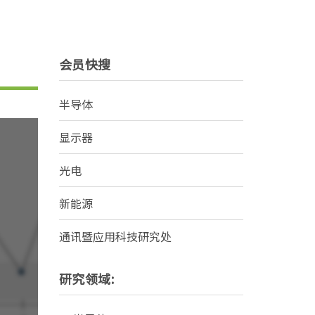
会员快搜
半导体
显示器
光电
新能源
通讯暨应用科技研究处
研究领域: