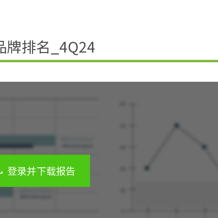
牌排名_4Q24
登录并下载报告