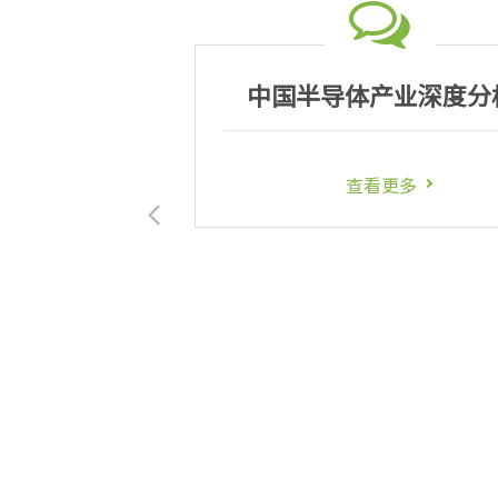
中国半导体产业深度分
查看更多