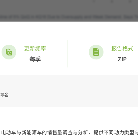
更新频率
报告格式
每季
ZIP
排名
球电动车与新能源车的销售量调查与分析，提供不同动力类型