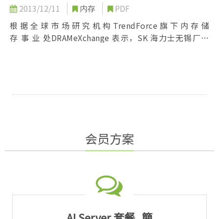
2013/12/11
内存
PDF
根 据 全 球 市 场 研 究 机 构 TrendForce 旗 下 内 存 储
存 事 业 处DRAMeXchange 表示，SK 海力士无锡厂于
今年 9 月 4 日遭火灾冲击，由于起火点在晶圆厂内部，
无锡厂全面停工长达一个月，单月全球 DRAM 供给量剧
减 10%...
会员方案
AI Server 套餐_簡