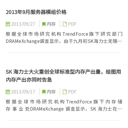
2013年9月服务器模组价格
2013/09/27
内存
PDF
根据全球市场研究机构TrendForce旗下研究部门
DRAMeXchange调查显示，由于九月初SK海力士无锡厂
大火影响，现货市场颗粒价格...
SK 海力士大火重创全球标准型内存产出量，绘图用
内存产出亦同时告急
2013/09/17
内存
PDF
根 据 全 球 市 场 研 究 机 构 TrendForce 旗 下 内 存 储
存 事 业 处DRAMeXchange 调查显示，SK 海力士在无
锡厂的大火逆转原先清淡的市场需求，由于无锡厂受创
不轻，产能回复的状况都尚未有具体的时程更新；亦由