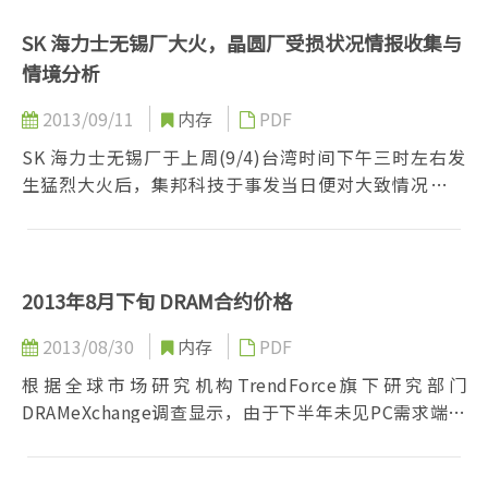
于供货吃紧，且该厂以标准型内存为大宗，自从火灾
(9/4)当天起，现货主流颗粒 2Gb已飙涨 44.5% (以
SK 海力士无锡厂大火，晶圆厂受损状况情报收集与
9/16成交价 US$2.294 做计算)，即将公布的九月份合约
情境分析
价格与上月相较也预计至少产生 10%的价格上扬...
2013/09/11
内存
PDF
SK 海力士无锡厂于上周(9/4)台湾时间下午三时左右发
生猛烈大火后，集邦科技于事发当日便对大致情况有相
当掌握，然而由于收集的讯息与 SK海力士公布的说法大
相径庭，为求谨慎起见，致力于查询更多渠道来查证，
时间上也多花了数天，待大方向无误后才正式分享予会
员...
2013年8月下旬 DRAM合约价格
2013/08/30
内存
PDF
根据全球市场研究机构TrendForce旗下研究部门
DRAMeXchange调查显示，由于下半年未见PC需求端出
货的增加，导致合约价格...