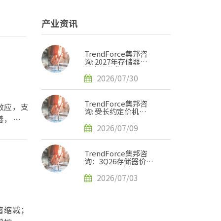
产业资讯
TrendForce集邦咨
询: 2027年存储器市
场走势分化，DRAM
供给持续紧缺、
2026/07/30
NAND Flash转趋宽
松
TrendForce集邦咨
效应，支
询: 受长约定价机制
善，长远
影响，预估3Q26
Server DRAM合约价
2026/07/09
将季增13-18%
TrendForce集邦咨
询：3Q26存储器价格
受AI服务器支撑，但
消费端压力扩大使得
2026/07/03
涨幅收敛
著缩减；