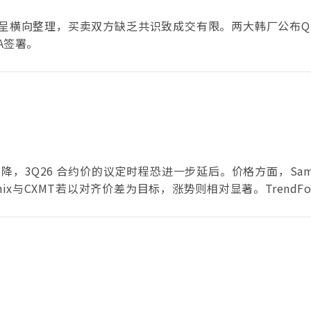
场呈横向整理，买卖双方缺乏共识致成交有限。两大韩厂公布Q
A签署。
，3Q26 合约价的议定时程恐进一步延后。价格方面，Sams
ix与CXMT若以对齐价差为目标，涨势则相对显著。TrendFo
望4Q26，在终端需求疲弱与库存偏高的压力下，涨幅预期进一
不变，将成为该季合约价维持不坠的重要支撑。