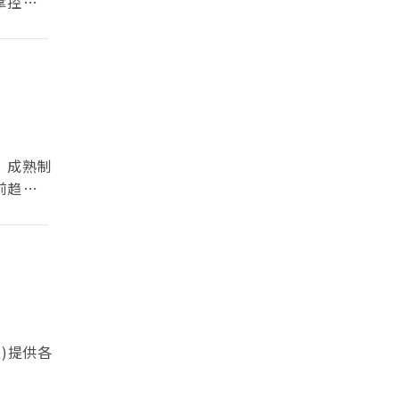
掌控议价
，成熟制
前趋缓，
粒)提供各