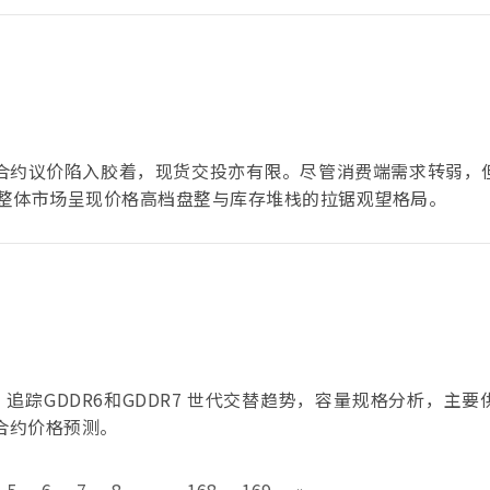
致合约议价陷入胶着，现货交投亦有限。尽管消费端需求转弱，
整体市场呈现价格高档盘整与库存堆栈的拉锯观望格局。
R) 市场数据，追踪GDDR6和GDDR7 世代交替趋势，容量规格分析，主
份额及合约价格预测。