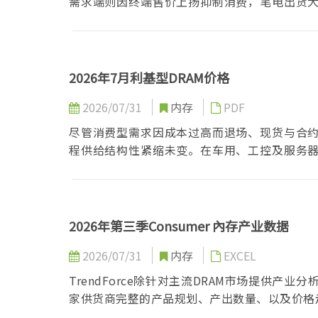
需求端则因终端售价上扬抑制消费，笔电出货
主导权，刚性需求仍支撑价格坚挺。
2026年7月利基型DRAM价格
2026/07/31
内存
PDF
尽管消费型需求因成本过高而退场、现货与合
程供给结构性紧缩未变。在车用、工控及服务
未来价格成长将渐趋温和。
2026年第三季Consumer 內存产业数据
2026/07/31
内存
EXCEL
TrendForce除针对主流DRAM市场提供产业分
家供货商完整的产品规划、产出数量、以及价格