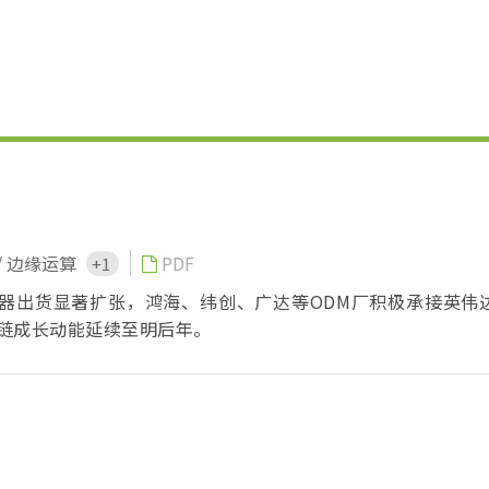
/ 边缘运算
PDF
+1
务器出货显著扩张，鸿海、纬创、广达等ODM厂积极承接英伟
链成长动能延续至明后年。