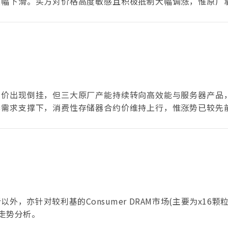
大幅下滑。买方对价格高度敏感且积极抵制大幅调涨，惟原厂
约价出现倒挂，但三大原厂产能持续转向高效能与服务器产品
器需求支撑下，消费性存储器合约价维持上行，惟涨势已较先
析以外，亦针对较利基的Consumer DRAM市场(主要为x16颗
走势分析。