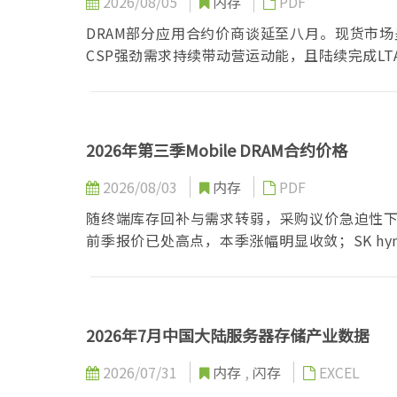
2026/08/05
内存
PDF
DRAM部分应用合约价商谈延至八月。现货市
CSP强劲需求持续带动营运动能，且陆续完成LT
2026年第三季Mobile DRAM合约价格
2026/08/03
内存
PDF
随终端库存回补与需求转弱，采购议价急迫性下降
前季报价已处高点，本季涨幅明显收敛；SK hyn
整体涨幅将较上季收敛至「季增8-13%」。展
惟原厂产能持续向server与HBM倾斜的趋势
2026年7月中国大陆服务器存储产业数据
2026/07/31
内存
,
闪存
EXCEL