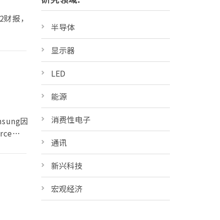
2财报，
半导体
显示器
LED
能源
消费性电子
ung因
rce预估
通讯
步收敛；
新兴科技
宏观经济