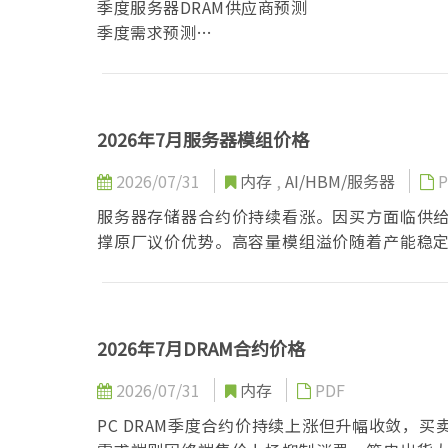
季度服务器DRAM供应商预测
季度需求预测
中国大陆季度服务器DRAM价格
中国大陆服务器DRAM渠道价格
季度企业级SSD供应商出货量
季度企业级SSD供应商出货形态
2026年7月服务器模组价格
中国大陆季度企业级SSD(U.2)价格
2026/07/31
内存
,
AI/HBM/服务器
P
中国大陆季度企业级SSD(M.2/EDSFF)价格
中国大陆季度HDD(U.2)价格
服务器存储器合约价持续看涨。因买方面临供
季度内存/闪存库存水平
撑原厂议价优势。高容量模组溢价随着产能稳
市场供不应求将更趋明显。
2026年7月DRAM合约价格
2026/07/31
内存
PDF
PC DRAM季度合约价持续上涨但升幅收敛，