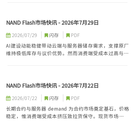
藉由控制产能、加速高层数先进制程转换及推广高效能
产品，全力锁定服务器商机并维持长期获利能力。
NAND Flash市场快讯 - 2026年7月29日
2026/07/29
闪存
PDF
AI建设动能稳健带动云端与服务器储存需求，支撑原厂
维持极低库存与议价优势。然而消费端受成本过高与需
求疲软双重挤压，品牌厂与模组厂转趋保守，仅维持最
低营运库存，第三季市场将呈现云端强劲与消费端旺季
不旺的两极化趋势。
NAND Flash市场快讯 - 2026年7月22日
2026/07/22
闪存
PDF
长期合约与服务器 demand 为合约市场奠定基石，价格
稳定，惟消费端受成本挤压致拉货保守。现货市场因个
别业者扫货短暂止跌，但整体买气低迷。长期来看，新
产能释出与技术升级将推动市场趋于供过于求，须仰赖