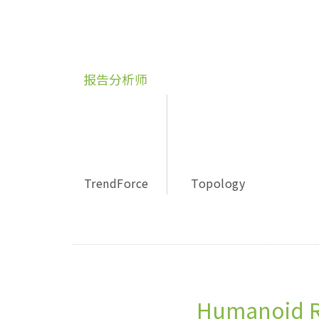
报告分析师
TrendForce
Topology
Humanoid