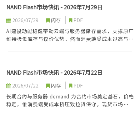
NAND Flash市场快讯 - 2026年7月29日
2026/07/29
闪存
PDF
AI建设动能稳健带动云端与服务器储存需求，支撑原厂
维持极低库存与议价优势。然而消费端受成本过高与需
求疲软双重挤压，品牌厂与模组厂转趋保守，仅维持最
低营运库存，第三季市场将呈现云端强劲与消费端旺季
不旺的两极化趋势。
NAND Flash市场快讯 - 2026年7月22日
2026/07/22
闪存
PDF
长期合约与服务器 demand 为合约市场奠定基石，价格
稳定，惟消费端受成本挤压致拉货保守。现货市场因个
别业者扫货短暂止跌，但整体买气低迷。长期来看，新
产能释出与技术升级将推动市场趋于供过于求，须仰赖
AI Agent 落地带来新成长动能。