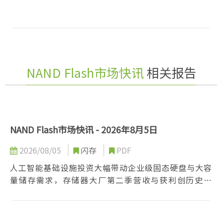
NAND Flash市场快讯
相关报告
NAND Flash市场快讯 - 2026年8月5日
2026/08/05
闪存
PDF
人工智能基础设施投资大幅带动企业级固态硬盘与大容
量储存需求，存储器大厂第二季营收与获利创历史新
高。尽管智能型手机与零售现货市场动能偏弱，原厂仍
藉由控制产能、加速高层数先进制程转换及推广高效能
产品，全力锁定服务器商机并维持长期获利能力。