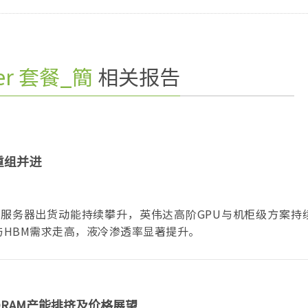
ver 套餐_簡
相关报告
重组并进
I服务器出货动能持续攀升，英伟达高阶GPU与机柜级方案持
S与HBM需求走高，液冷渗透率显著提升。
球DRAM产能排挤及价格展望