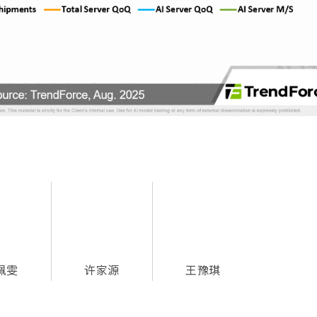
佩雯
许家源
王豫琪