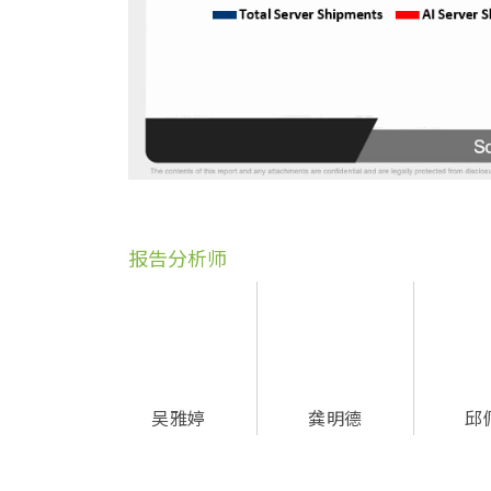
报告分析师
吴雅婷
龚明德
邱