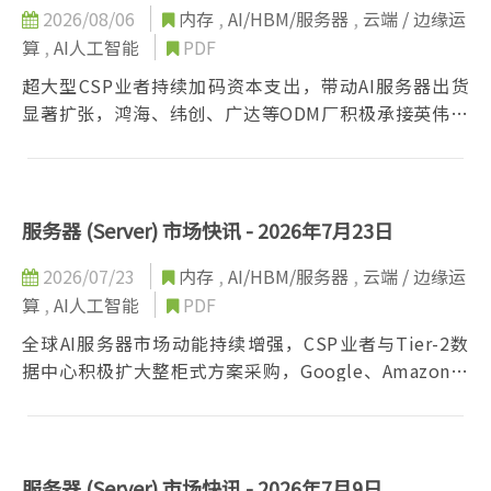
2026/08/06
内存
,
AI/HBM/服务器
,
云端 / 边缘运
算
,
AI人工智能
PDF
超大型CSP业者持续加码资本支出，带动AI服务器出货
显著扩张，鸿海、纬创、广达等ODM厂积极承接英伟达
与超威机柜订单，芯片与液冷散热技术同步升级，供应
链成长动能延续至明后年。
服务器 (Server) 市场快讯 - 2026年7月23日
2026/07/23
内存
,
AI/HBM/服务器
,
云端 / 边缘运
算
,
AI人工智能
PDF
全球AI服务器市场动能持续增强，CSP业者与Tier-2数
据中心积极扩大整柜式方案采购，Google、Amazon与
Meta同步深化自研芯片布局，OEM厂商订单同样显著成
长，带动服务器产业维持强劲扩张态势。
服务器 (Server) 市场快讯 - 2026年7月9日