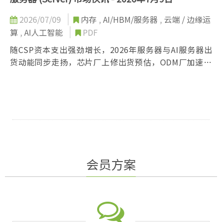
2026/07/09
内存
,
AI/HBM/服务器
,
云端 / 边缘运
算
,
AI人工智能
PDF
随CSP资本支出强劲增长，2026年服务器与AI服务器出
货动能同步走扬，芯片厂上修出货预估，ODM厂加速转
向整柜系统，液冷散热供应链同步受惠成长。
会员方案