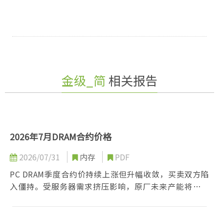
金级_简
相关报告
2026年7月DRAM合约价格
2026/07/31
内存
PDF
PC DRAM季度合约价持续上涨但升幅收敛，买卖双方陷
入僵持。受服务器需求挤压影响，原厂未来产能将显著
缩减；需求端则因终端售价上扬抑制消费，笔电出货大
幅下滑。买方对价格高度敏感且积极抵制大幅调涨，惟