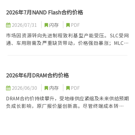
原厂掌控议价主导权，刚性需求仍支撑价格坚挺。
2026年7月NAND Flash合约价格
2026/07/31
闪存
PDF
市场因资源转向先进制程致利基型产能受压。SLC受网
通、车用刚需及严重缺货带动，价格强劲暴涨；MLC虽
有需求支撑，但下游成本负荷达极限，涨势收敛转趋盘
整。预期后续市场走势将持续分化，SLC维持强势，
MLC趋于平缓。
2026年6月DRAM合约价格
2026/06/30
内存
PDF
DRAM合约价持续攀升，受地缘供应紧缩及未来供给预期
负成长影响，原厂报价屡创新高。尽管终端成本转嫁面
临压力，但通路库存偏低且补货需求强劲，促使后续价
格涨幅预估调升；现货市场则在供需双缩下，愈加仰赖
服务器产品支撑。