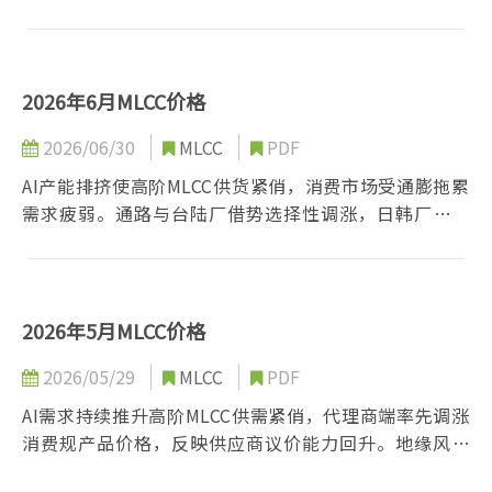
消费需求仍受通膨与高利率压抑，市场供需呈现明显错
位。
2026年6月MLCC价格
2026/06/30
MLCC
PDF
AI产能排挤使高阶MLCC供货紧俏，消费市场受通膨拖累
需求疲弱。通路与台陆厂借势选择性调涨，日韩厂则维
持报价稳定，第三季MLCC价格走势仍存不确定性。
2026年5月MLCC价格
2026/05/29
MLCC
PDF
AI需求持续推升高阶MLCC供需紧俏，代理商端率先调涨
消费规产品价格，反映供应商议价能力回升。地缘风险
与通膨推升成本，ODM议价空间明显收敛，下半年高阶