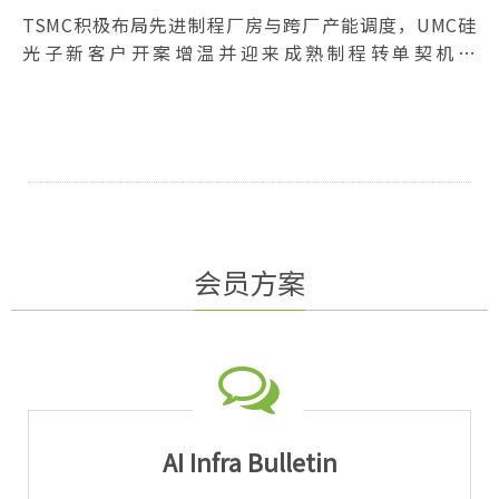
TSMC积极布局先进制程厂房与跨厂产能调度，UMC硅
光子新客户开案增温并迎来成熟制程转单契机，
Vanguard评估新一轮涨价并改善新加坡厂稼动率，
PSMC同步推进硅电容与逻辑制程技术开发，四大代工厂
均展现长期产能布局企图心。
会员方案
AI Infra Bulletin