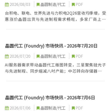
2026/08/03
晶圆制造/代工
PDF
台积电、联电、世界先进与力积电2Q26营收均季增，受
惠涨价晶圆出货与先进制程需求畅旺，多家厂商上修
2026年资本支出与展望，同时JASM地震产线复机进度
良好，整体台系晶圆代工动能持续走强。
晶圆代工 (Foundry) 市场快讯 - 2026年7月20日
2026/07/20
晶圆制造/代工
PDF
AI服务器需求带动晶圆代工版图转变，三星聚焦硅光子
与先进制程、同步缩减八吋产能；中芯转向存储器与先
进封装；华虹与华力扩充功率器件与封装产能；晶合受
惠成熟制程吃紧调涨报价；其他代工厂亦积极布局电源
管制程与扩产。
晶圆代工 (Foundry) 市场快讯 - 2026年7月6日
2026/07/06
晶圆制造/代工
PDF