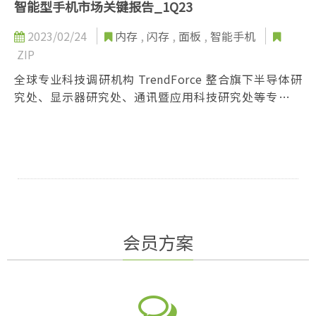
提供相关技术和新科技发展议题，协助企业因应外部环
智能型手机市场关键报告_1Q23
境快速变迁的情况下，能够掌握最实时与最专业的产业
2023/02/24
内存
,
闪存
,
面板
,
智能手机
情报，让企业客户内部做出最正确的营运决策！
ZIP
全球专业科技调研机构 TrendForce 整合旗下半导体研
究处、显示器研究处、通讯暨应用科技研究处等专业领
域研究资源，推出「智能型手机市场关键报告」。
报告内容除了涵盖第一手智能型手机生产数据以及关键
零组件产业链最新动态外，智能型手机市场关键报告还
提供相关技术和新科技发展议题，协助企业因应外部环
境快速变迁的情况下，能够掌握最实时与最专业的产业
情报，让企业客户内部做出最正确的营运决策！
会员方案