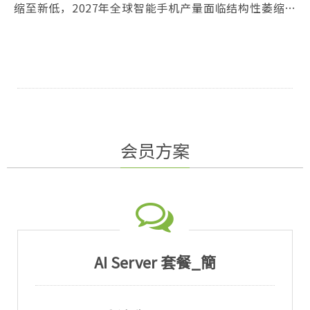
缩至新低，2027年全球智能手机产量面临结构性萎缩，
品牌普遍悲观，仅华为凭借鸿蒙生态扩张逆势增长，产
业进入量缩、价扬、利薄的新常态。
会员方案
AI Server 套餐_簡