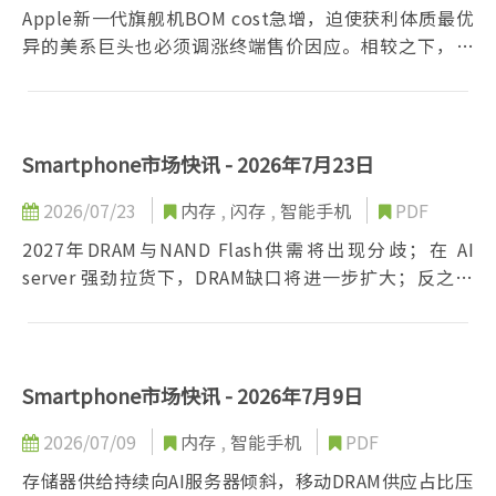
Apple新一代旗舰机BOM cost急增，迫使获利体质最优
异的美系巨头也必须调涨终端售价因应。相较之下，对
于零组件涨幅耐受度差的Android阵营，处境将更加严
峻。这波成本风暴不仅牵动短期新机定价，更可能重新
设定整个产业的价格基准，值得持续关注后续发展。
Smartphone市场快讯 - 2026年7月23日
2026/07/23
内存
,
闪存
,
智能手机
PDF
2027年DRAM与NAND Flash供需将出现分歧；在 AI
server 强劲拉货下，DRAM缺口将进一步扩大；反之，
NAND在消费端需求疲弱与制程转进带动位元产出增加
下，sufficiency ratio有望由负转正，并于2H27面临价
格修正压力。不过，若仅有NAND价格回落，对消费型
产品整体成本的舒缓仍相当有限。整体而言，2027年价
Smartphone市场快讯 - 2026年7月9日
格走势仍充满变数。
2026/07/09
内存
,
智能手机
PDF
存储器供给持续向AI服务器倾斜，移动DRAM供应占比压