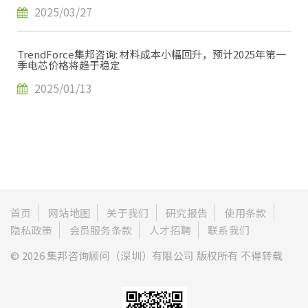
2025/03/27
TrendForce集邦咨询: 材料成本小幅回升，预计2025年第一
季电芯价格将趋于稳定
2025/01/13
首页
网站地图
关于我们
研究报告
使用条款
隐私政策
会员服务条款
人才招聘
联系我们
© 2026 集邦咨询顾问（深圳）有限公司 版权所有 不得转载