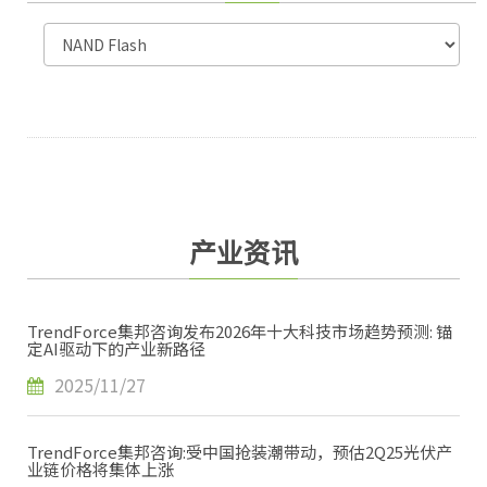
产业资讯
TrendForce集邦咨询发布2026年十大科技市场趋势预测: 锚
定AI驱动下的产业新路径
2025/11/27
TrendForce集邦咨询:受中国抢装潮带动，预估2Q25光伏产
业链价格将集体上涨