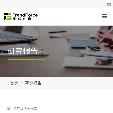
研究报告
首页
研究报告
高科技产业研究报告