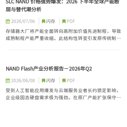
SLC NAND 价格强势爆发：2026 下半年全球产能断
层与替代潮分析
2026/07/06
闪存
PDF
存储器大厂将产能全面转向高附加价值先进制程，导致
成熟制程产能严重收缩。此结构性转变引发原传统制程
芯片严重缺货，迫使工业与车用等客户在MLC供应极缺
下，改以SLC作为替代方案。在需求外溢与供给断层双
重冲击下，预期下半年SLC芯片价格将迎来爆发性结构
性上涨，市场规模由出货量驱动转为价格驱动。
NAND Flash产业分析报告－2026年Q2
2026/06/08
闪存
PDF
受到人工智能应用爆发与云端服务业者长约锁定影响，
企业级固态硬盘需求极为强劲。在原厂产能扩张保守且
优先供应高毛利服务器市场的结构性失衡下，导致消费
性电子市场面临断料与成本转嫁危机。整体产业正进入
由人工智能驱动的高利润周期，合约价格持续攀升。