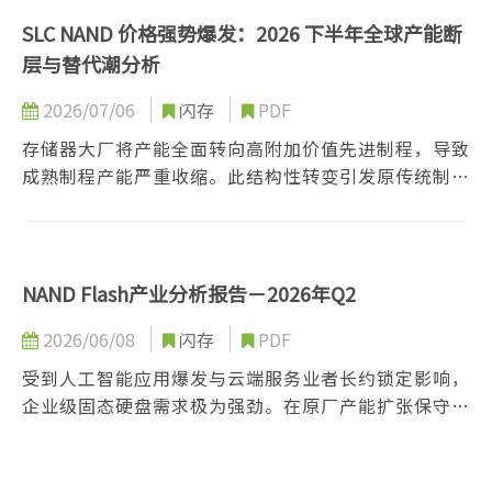
SLC NAND 价格强势爆发：2026 下半年全球产能断
层与替代潮分析
2026/07/06
闪存
PDF
存储器大厂将产能全面转向高附加价值先进制程，导致
成熟制程产能严重收缩。此结构性转变引发原传统制程
芯片严重缺货，迫使工业与车用等客户在MLC供应极缺
下，改以SLC作为替代方案。在需求外溢与供给断层双
重冲击下，预期下半年SLC芯片价格将迎来爆发性结构
性上涨，市场规模由出货量驱动转为价格驱动。
NAND Flash产业分析报告－2026年Q2
2026/06/08
闪存
PDF
受到人工智能应用爆发与云端服务业者长约锁定影响，
企业级固态硬盘需求极为强劲。在原厂产能扩张保守且
优先供应高毛利服务器市场的结构性失衡下，导致消费
性电子市场面临断料与成本转嫁危机。整体产业正进入
由人工智能驱动的高利润周期，合约价格持续攀升。