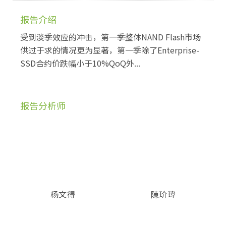
报告介绍
受到淡季效应的冲击，第一季整体NAND Flash市场
供过于求的情况更为显著，第一季除了Enterprise-
SSD合约价跌幅小于10%QoQ外...
报告分析师
杨文得
陳玠瑋