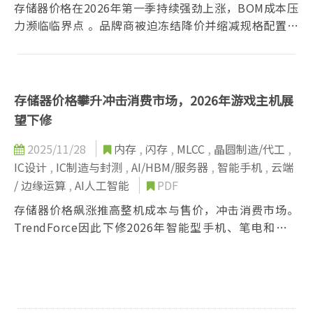
存储器价格在2026年第一季持续强劲上涨，BOM成本压
力濒临临界点 。品牌商被迫冻结降价并缩减规格配置，
终端销售预期面临严峻挑战。
存储器价格攀升冲击消费市场，2026年游戏主机展
望下修
2025/11/28
内存
,
闪存
,
MLCC
,
晶圆制造/代工
,
IC设计
,
IC制造与封测
,
AI/HBM/服务器
,
智能手机
,
云端
/ 边缘运算
,
AI人工智能
PDF
存储器价格飙涨推高整机成本与售价，冲击消费市场。
TrendForce因此下修2026年智能型手机、笔电和游戏
主机的出货预测。游戏主机恐因成本压力放弃降价，转
向高价保利。