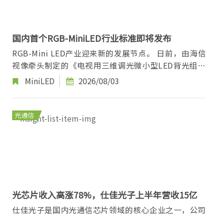
国内首个RGB-MiniLED行业标准即将发布
RGB-Mini LED产业迎来新的发展节点。 日前，由海信
视像牵头制定的《电视用三维调光微小型LED背光组件
详细规范》正式获批立项。这是我国首个RGB-Mi...
MiniLED
2026/08/03
光通信
光芯片收入高涨78%，仕佳光子上半年营收15亿
仕佳光子是国内光通信芯片领域的核心企业之一，公司