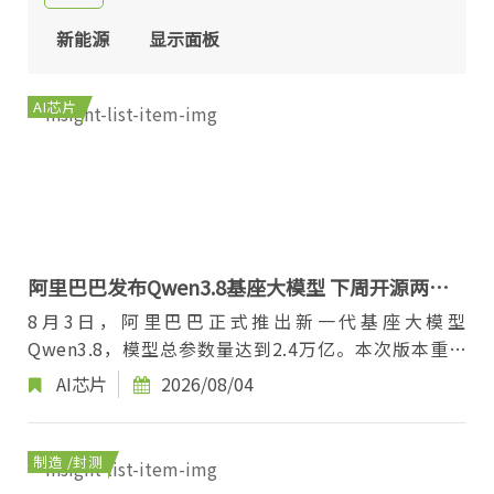
新能源
显示面板
AI芯片
阿里巴巴发布Qwen3.8基座大模型 下周开源两款
旗舰模型
8月3日，阿里巴巴正式推出新一代基座大模型
Qwen3.8，模型总参数量达到2.4万亿。本次版本重点
强化编程（Coding）与专业办公（Cowork）两大方向
AI芯片
2026/08/04
能力。...
制造 /封测