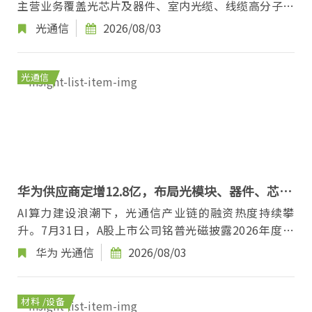
主营业务覆盖光芯片及器件、室内光缆、线缆高分子材
料三大板块，产品包括PLC分路器芯片、AWG芯片...
光通信
2026/08/03
光通信
华为供应商定增12.8亿，布局光模块、器件、芯片
全链条
AI算力建设浪潮下，光通信产业链的融资热度持续攀
升。7月31日，A股上市公司铭普光磁披露2026年度向
特定对象发行A股股票预案，拟募集资金不超过12.83...
华为
光通信
2026/08/03
材料 /设备