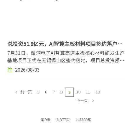
总投资51.8亿元，AI智算主板材料项目签约落户无
锡
7月31日，耀鸿电子AI智算高速主板核心材料研发生产
基地项目正式在无锡锡山区签约落地，项目总投资额达
51.8亿元，无锡市相关领导与企业方共同见证本次...
2026/08/03
前一页
5
6
7
8
10
11
12
9
下一页
第9页
共377页
共3389笔