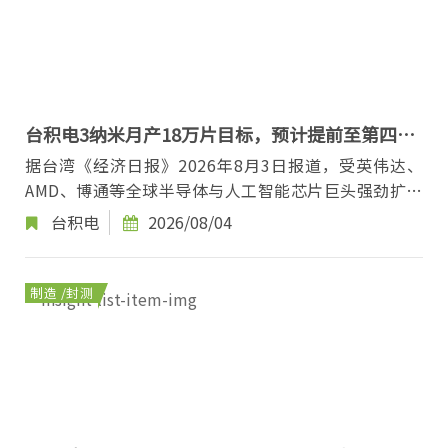
台积电3纳米月产18万片目标，预计提前至第四季
初达标
据台湾《经济日报》2026年8月3日报道，受英伟达、
AMD、博通等全球半导体与人工智能芯片巨头强劲扩产
需求的拉动，台积电3纳米先进制程产能持续供不应
台积电
2026/08/04
求...
制造 /封测