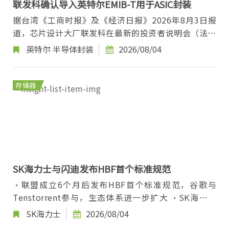
联发科确认导入英特尔EMIB-T用于ASIC封装
据台湾《工商时报》及《经济日报》2026年8月3日报
道，芯片设计大厂联发科在最新的投资者说明会（法说
会）上正式确认，在其人工智能定制芯片（AI ASIC...
英特尔
半导体封装
2026/08/04
存储器
SK海力士与闪迪发布HBF首个标准规范
·联盟成立6个月后发布HBF首个标准规范，谷歌与
Tenstorrent参与，生态体系进一步扩大 ·SK海力士
副社长金千成、姜郁成于峰会开幕日发表主题演讲，提
SK海力士
2026/08/04
出...