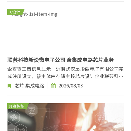
IC设计
联芸科技新设微电子公司 含集成电路芯片业务
企查查工商信息显示，近期武汉昂彤微电子有限公司完
成注册设立，该主体由存储主控芯片设计企业联芸科技
100%全资持股，注册资本1000万元，法定代表人为...
芯片
集成电路
2026/08/03
具身智能