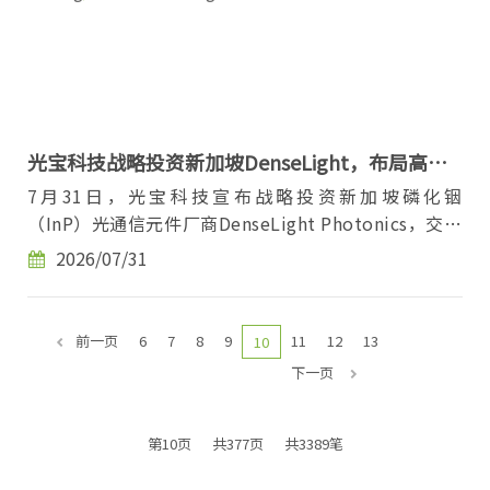
光宝科技战略投资新加坡DenseLight，布局高速
光通信
7月31日，光宝科技宣布战略投资新加坡磷化铟
（InP）光通信元件厂商DenseLight Photonics，交易
金额3430万美元。交易完成后，光宝科技将持有
2026/07/31
DenseLig...
前一页
6
7
8
9
11
12
13
10
下一页
第10页
共377页
共3389笔