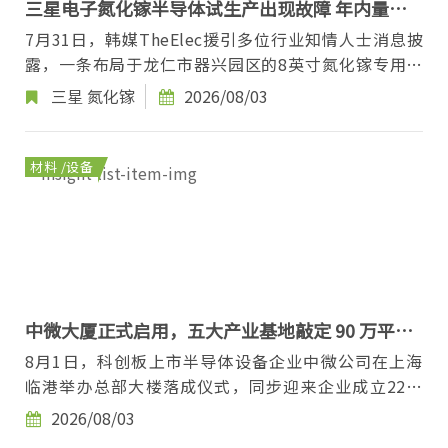
三星电子氮化镓半导体试生产出现故障 年内量产
计划或延期
7月31日，韩媒TheElec援引多位行业知情人士消息披
露，一条布局于龙仁市器兴园区的8英寸氮化镓专用晶
圆代工生产线，在客户芯片试生产验证环节出现可靠...
三星
氮化镓
2026/08/03
材料 /设备
中微大厦正式启用，五大产业基地敲定 90 万平方
米扩产计划
8月1日，科创板上市半导体设备企业中微公司在上海
临港举办总部大楼落成仪式，同步迎来企业成立22周
年庆典，临港集研发与生产于一体的产业布局正式落
2026/08/03
地...