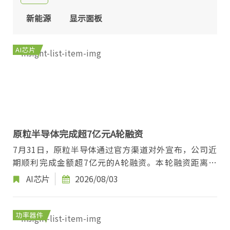
新能源
显示面板
AI芯片
原粒半导体完成超7亿元A轮融资
7月31日，原粒半导体通过官方渠道对外宣布，公司近
期顺利完成金额超7亿元的A轮融资。本轮融资距离今
年4月落地的超5亿元Pre-A轮融资仅间隔三个月，企
AI芯片
2026/08/03
业...
功率器件