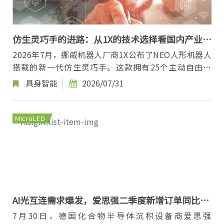
仿生灵巧手的进路：从1X的技术选择看国内产业生
态
2026年7月，挪威机器人厂商1X公布了NEO人形机器人
搭载的新一代仿生灵巧手。这款拥有25个主动自由度
的末端执行器，在技术路径上呈现出一个明确的选择...
具身智能
2026/07/31
MicroLED
AI光互连需求爆发，爱思强二季度新增订单同比增
长81%
7月30日，德国化合物半导体沉积设备商爱思强