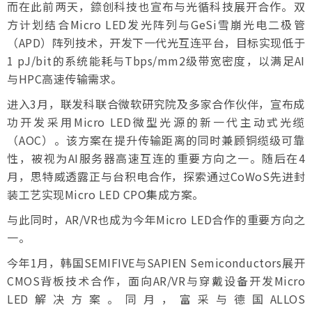
而在此前两天，錼创科技也宣布与光循科技展开合作。双
方计划结合Micro LED发光阵列与GeSi雪崩光电二极管
（APD）阵列技术，开发下一代光互连平台，目标实现低于
1 pJ/bit的系统能耗与Tbps/mm2级带宽密度，以满足AI
与HPC高速传输需求。
进入3月，联发科联合微软研究院及多家合作伙伴，宣布成
功开发采用Micro LED微型光源的新一代主动式光缆
（AOC）。该方案在提升传输距离的同时兼顾铜缆级可靠
性，被视为AI服务器高速互连的重要方向之一。随后在4
月，思特威透露正与台积电合作，探索通过CoWoS先进封
装工艺实现Micro LED CPO集成方案。
与此同时，AR/VR也成为今年Micro LED合作的重要方向之
一。
今年1月，韩国SEMIFIVE与SAPIEN Semiconductors展开
CMOS背板技术合作，面向AR/VR与穿戴设备开发Micro
LED解决方案。同月，富采与德国ALLOS