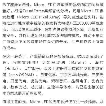
除了座舱显示外，Micro LED在汽车照明领域的应用同样被
看好。根据TrendForce集邦咨询分析，随着Micro LED像
素数组（Micro LED Pixel Array）导入自适应性头灯，能
精准进行独立数字控制的像素将大幅提升至100,000颗像素
点，当LED像素点越多，愈能弹性调整照射区域，以增加行
车安全，并以此满足各区域市场法规的需求，有助于车灯
厂商减少不同区域市场在头灯的开发、生产和物流上所需
的成本。
在这一趋势下，产业链企业也在加快布局。据LEDinside了
解，汽车零部件厂商如马瑞利（Marelli）、海拉
（Hella）、星宇股份，以及上游器件供应商如艾迈斯欧司
朗（ams OSRAM）、日亚化学、京东方华灿光电、三安光
电、国星光电、晶能光电、鸿利智汇、晶科电子、晶合光
电、数字光芯、芯元基、立琻半导体等，均已推出相关技
术方案或展开前瞻布局。
值得注意的是，Micro LED的应用边界还在进一步延伸，从