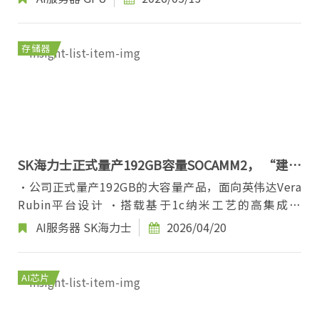
过...
存储器
SK海力士正式量产192GB容量SOCAMM2， “建立
面向AI服务器的存储器性能新基准”
·公司正式量产192GB的大容量产品，面向英伟达Vera
Rubin平台设计 ·搭载基于1c纳米工艺的高集成度
DRAM，实现能效最大化 ·“通过与英伟达紧密合作，
AI服务器
SK海力士
2026/04/20
缓...
AI芯片