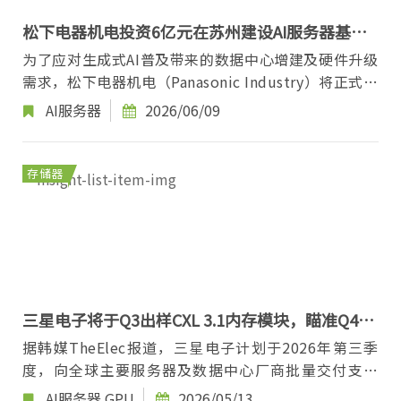
松下电器机电投资6亿元在苏州建设AI服务器基板
新厂
为了应对生成式AI普及带来的数据中心增建及硬件升级
需求，松下电器机电（Panasonic Industry）将正式在
中国苏州展开用于AI服务器等设备的高端电子电路...
AI服务器
2026/06/09
存储器
三星电子将于Q3出样CXL 3.1内存模块，瞄准Q4量
产
据韩媒TheElec报道，三星电子计划于2026年第三季
度，向全球主要服务器及数据中心厂商批量交付支持
CXL 3.1标准的下一代内存模块（CMM-D）样品，待通
AI服务器
GPU
2026/05/13