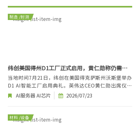
制造 /封测
纬创美国得州D1工厂正式启用，黄仁勋称仍需新
增大量产能匹配AI需求
当地时间7月21日，纬创在美国得克萨斯州沃斯堡举办
D1 AI智能工厂启用典礼。英伟达CEO黄仁勋出席仪式
祝贺，并与纬创董事长林宪铭共同为新厂揭幕。...
AI服务器
AI芯片
2026/07/23
材料 /设备