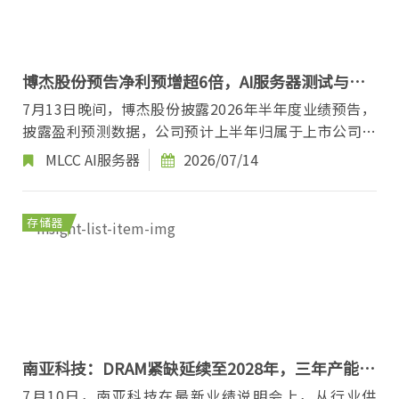
博杰股份预告净利预增超6倍，AI服务器测试与
MLCC设备驱动增长
7月13日晚间，博杰股份披露2026年半年度业绩预告，
披露盈利预测数据，公司预计上半年归属于上市公司股
东净利润区间1.50亿元至1.85亿元，同比增幅642.8...
MLCC
AI服务器
2026/07/14
存储器
南亚科技：DRAM紧缺延续至2028年，三年产能扩
张69%
7月10日，南亚科技在最新业绩说明会上，从行业供