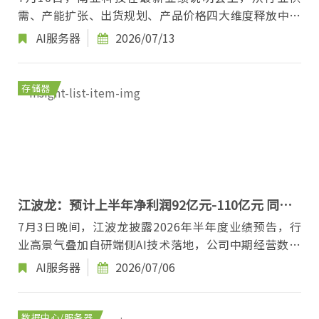
需、产能扩张、出货规划、产品价格四大维度释放中长
期存储产业判断。 需求端层面，Rubin Ultra、TP...
AI服务器
2026/07/13
存储器
江波龙：预计上半年净利润92亿元-110亿元 同比
增长62204%-74394%
7月3日晚间，江波龙披露2026年半年度业绩预告，行
业高景气叠加自研端侧AI技术落地，公司中期经营数据
迎来大幅增长。 江波龙主营嵌入式存储、固态硬...
AI服务器
2026/07/06
数据中心/服务器