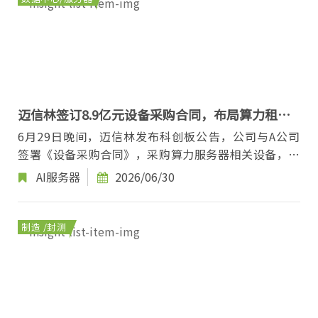
迈信林签订8.9亿元设备采购合同，布局算力租赁
业务
6月29日晚间，迈信林发布科创板公告，公司与A公司
签署《设备采购合同》，采购算力服务器相关设备，合
同含税总金额约8.9亿元。 本次交易对手仅以A公...
AI服务器
2026/06/30
制造 /封测