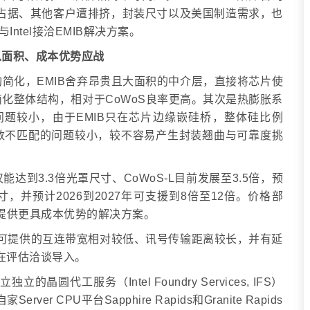
GPU占据、其他客户遭排挤，封装尺寸以及美国制造需求，也
Intel接洽EMIB解决方案。
l以面积、成本优势应战
结构简化，EMIB舍弃昂贵且大面积的中介层，直接将芯片使
，简化整体结构，相对于CoWoS良率更高。其次是热膨胀系
sion, CTE）问题较小，由于EMIB只在芯片边缘嵌硅桥，整体硅比例
数不匹配的问题较小，较不容易产生封装翘曲与可靠度挑
能达到3.3倍光罩尺寸、CoWoS-L目前发展至3.5倍，预
尺寸，并预计2026到2027年可支援到8倍至12倍。价格部
户提供更具成本优势的解决方案。
，可提供的互连带宽相对较低、讯号传输距离较长，并有延
在评估洽谈导入。
独立的晶圆代工服务（Intel Foundry Services, IFS）
 CPU平台Sapphire Rapids和Granite Rapids