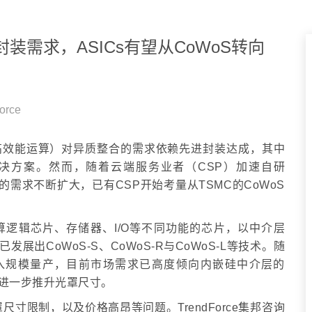
超大封装需求，ASICs有望从CoWoS转向
orce
HPC（高效能运算）对异质整合的需求依赖先进封装达成，其中
解决方案。然而，随着云端服务业者（CSP）加速自研
的需求不断扩大，已有CSP开始考量从TSMC的CoWoS
将主运算逻辑芯片、存储器、I/O等不同功能的芯片，以中介层
已发展出CoWoS-S、CoWoS-R与CoWoS-L等技术。随
025年进入规模量产，目前市场需求已高度倾向内嵌硅中介层的
用，并进一步推升光罩尺寸。
罩尺寸限制，以及价格高昂等问题。TrendForce集邦咨询