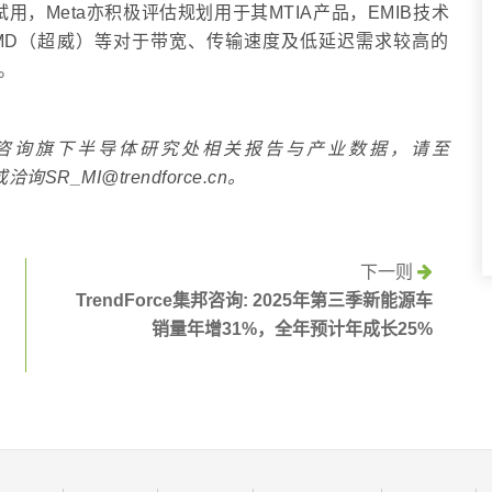
IB试用，Meta亦积极评估规划用于其MTIA产品，EMIB技术
、AMD（超威）等对于带宽、传输速度及低延迟需求较高的
。
e集邦咨询旗下半导体研究处相关报告与产业数据，请至
阅，或洽询SR_MI@trendforce.cn。
下一则
TrendForce集邦咨询: 2025年第三季新能源车
销量年增31%，全年预计年成长25%