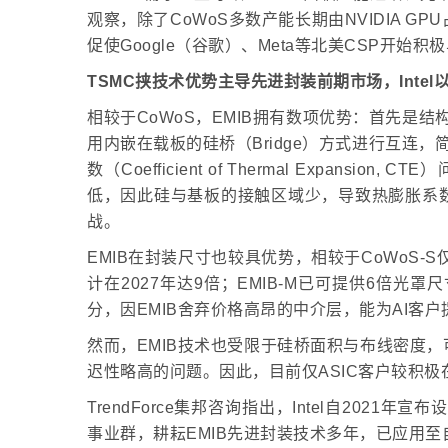
观察，除了CoWoS多数产能长期由NVIDIA 
促使Google（谷歌）、Meta等北美CSP开始积极与
TSMC挟技术优势主导先进封装前期市场，Inte
相较于CoWoS，EMIB拥有数项优势：首先是
用内嵌在载板的硅桥（Bridge）方式进行互连
数（Coefficient of Thermal Expan
低，因此硅与基板的接触区域少，导致热膨胀系
战。
EMIB在封装尺寸也较具优势，相较于CoWoS-S仅
计在2027年达9倍；EMIB-M已可提供6倍光罩
分，因EMIB舍弃价格高昂的中介层，能为AI客
然而，EMIB技术也受限于硅桥面积与布线密度
迟性略高的问题。因此，目前仅ASIC客户较积极
TrendForce集邦咨询指出，Intel自2021年宣布设立
事业群，耕耘EMIB先进封装技术多年，已应用至自家Server