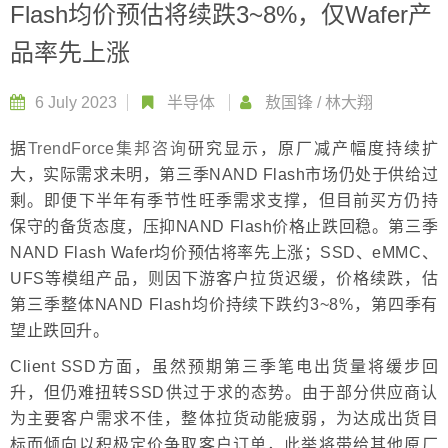
Flash均价预估将续跌3~8%，仅Wafer产
品率先上涨
6 July 2023
半导体
敖国锋
/
林大翔
据
TrendForce集邦咨询
研究显示，原厂减产幅度持续扩
大，实际需求未明，第三季NAND Flash市场仍处于供给过
剩。即便下半年有季节性旺季需求支撑，但目前买方仍持
保守的备货态度，压抑NAND Flash价格止跌回稳。第三季
NAND Flash Wafer均价预估将率先上涨；SSD、eMMC、
UFS等模组产品，则因下游客户拉货迟缓，价格续跌，估
第三季整体NAND Flash均价持续下跌约3~8%，第四季有
望止跌回升。
Client SSD方面，虽然预期第三季笔电出货量将缓步回
升，但仍难扭转SSD供过于求的态势。由于部分供应商认
为主要客户需求不佳，整体拉货动能疲弱，为达成出货目
标而倾向以积极定价争取客户订单，此举将带给其他原厂