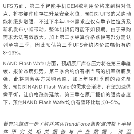
UFS方面，第三季智能手机OEM欲利用价格来到相对低
点，将零部件库存提升至安全水位，预期对UFS的采购动
能将缓步增强，不过下半年UFS需求应仅有季节性拉货及
新机发布小幅带动，整体出货仍可能不如预期。由于采购
需求无法有效放大，加上第二季结算价格跌幅有部分需认
列至第三季，因此预估第三季UFS合约均价跌幅仍有约
8~13%。
NAND Flash Wafer方面，预期原厂库存压力将在第三季趋
缓，报价态度强势，第三季合约价有相当高的机率落底反
弹，此将刺激买方采购意愿，加上年底旺季前的预先备
货，预期对NAND Flash Wafer的需求会渐增，有望加速供
需平衡，让价格涨势延续。第三季在原厂报价的强势态度
下，预估NAND Flash Wafer均价有望环比增长0~5%。
若有兴趣进一步了解并购买TrendForce集邦咨询旗下半导
体研究处相关报告与产业数据，请至