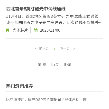
西北首条8英寸硅光中试线通线
11月4日，西北地区首条8英寸硅光中试线正式通线。
该平台由陕西光电子先导院建设，此次通线不仅填补了
区域硅光芯片中试领域空白，更成为陕西“追光...
光子芯片
2025/11/06
前一页
下一页
1
第1页
共1页
共6笔
热门资讯推荐
比亚迪押注，国产DSP芯片商韬润半导体启动上市