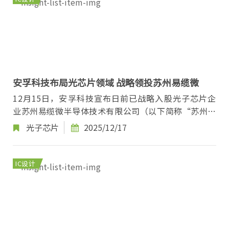
安孚科技布局光芯片领域 战略领投苏州易缆微
12月15日，安孚科技宣布日前已战略入股光子芯片企
业苏州易缆微半导体技术有限公司（以下简称“苏州易
缆微”），成为其产业方领投人，多家知名产业基金
光子芯片
2025/12/17
跟...
IC设计