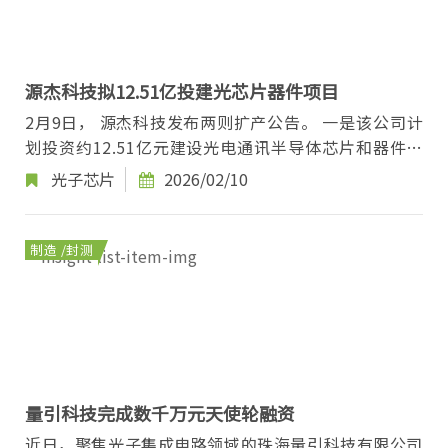
源杰科技拟12.51亿投建光芯片器件项目
2月9日， 源杰科技发布两则扩产公告。 一是该公司计
划投资约12.51亿元建设光电通讯半导体芯片和器件研
发生产基地二期项目。项目位于陕西省西咸新区...
光子芯片
2026/02/10
制造 /封测
量引科技完成数千万元天使轮融资
近日，聚焦光子集成电路领域的珠海量引科技有限公司