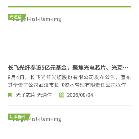
光通信
长飞光纤参设5亿元基金，聚焦光电芯片、光互联
等技术
8月4日，长飞光纤光缆股份有限公司发布公告，宣布
其全资子公司武汉市长飞资本管理有限责任公司拟作为
有限合伙人，参与设立长飞江城智能创业投资基金...
光子芯片
光通信
2026/08/04
功率器件