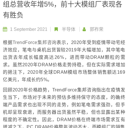
组总营收年增5%，前十大模组厂表现各
有胜负
1 September 2021
半导体
郭祚荣
根据
TrendForce集邦咨询
表示，2020年受到疫情带动宅经
济效应，笔电与桌机出货皆较2019年大幅增加，其中笔电
出货去年成长幅度高达26%，进而带动DRAM颗粒的需
求。虽然2020年DRAM价格走势持稳，但在实际需求增加
的挹注下，2020年全球DRAM模组市场整体销售额达169
亿美元，年成长约5%。
回顾2020年价格趋势，TrendForce集邦咨询指出在疫情发
生当下，市场对于未来的预估多维持保守的态度，的确终
端产品需求也出现不同的走势，例如笔电需求强劲，但手
机却呈现衰退，而服务器出货虽然平稳，但也显露出某种
程度的不确定性。因此，DRAM价格在终端市场需求互有
增减之下，PC DRAM价格整年波动不大，而模组厂的销售