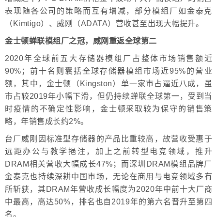
表现随各公司的策略而互有增减，部分模组厂如金泰克
（Kimtigo）、威刚（ADATA）营收甚至出现大幅提升。
金士顿蝉联模组厂之冠，威刚重返全球第二
2020年全球前五大存储器模组厂占整体市场销售额近
90%；前十名则囊括全球存储器模组市场近95%的营业
额，其中，金士顿（Kingston）单一家市占逼近八成，虽
市占较2019年小幅下滑，但仍持续蝉联全球第一，受到当
时疫情的不确定性影响，金士顿采取较为保守的销售策
略，年销售成长约2%。
台厂威刚因标准型存储器的产品比重较高，故营收受惠于
远距办公与教学挹注，加上之前转型电竞领域，推升
DRAM相关营收大幅成长47%；而深圳DRAM模组品牌厂
金泰克也持续深耕中国市场，无论在商用与电竞领域多有
所斩获，其DRAM年营收成长幅度为2020年中前十大厂商
中最高，高达50%，排名也自2019年的第六名晋升至第四
名。