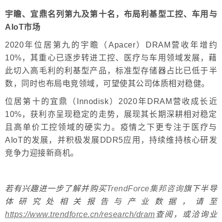
宇瞻、宜鼎名列第九及第十名，布局利基型工控、车用与
AIoT市场
2020年位居第九的宇瞻（Apacer）DRAM营收年增约
10%，其重心已逐步转进工控、医疗与车用领域发展，藉
此切入高毛利的利基型产品，标准型存储器占比已低于半
数，同时也布局电竞领域，可望使其公司体质相对稳健。
位居第十的宜鼎（Innodisk）2020年DRAM营收成长近
10%，获利亦呈现稳定的走势，展现其长期深耕相对稳定
且高单价工控领域的硬实力。疫情之下更专注于医疗与
AIoT的发展，并积极发展DDR5应用，持续维持核心研发
竞争力迎接新商机。
若有兴趣进一步了解并购买
TrendForce集邦咨询
旗下半导
体研究处相关报告与产业数据，请至
https://www.trendforce.cn/research/dram
查阅，或洽询业