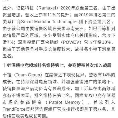
此外，记忆科技（Ramaxel）2020年跌至第三名，由于出
货量增加，营收上亦有11%的提升；而2019年排名第三的
美系厂商Smart Modular Technologies则下滑至第六名，
由于该公司主要销售区域在美国与南美洲，如巴西等相对
疫情最严重的区域，多少受到实体商店关闭影响，营收下
滑7%；深圳模组厂嘉合劲威（POWEV）营收年增10%，
但由于其他竞争对手成长幅度较大，故排名小幅下滑至第
五名。
十铨深耕电竞领域排名维持第七，美商博帝首次加入战局
十铨（Team Group）在疫情之下表现优异，营收有14%的
成长，在持续深耕电竞领域、并加强营销推广的策略下，
使销售量与产品均价皆有显著成长，加上近年在电商领域
亦有不错表现，排名维持在第七名。同样专攻电竞存储器
市场的美商博帝（Patriot Memory），首次列入
TrendForce集邦咨询模组厂营收排行榜即拿下第八名，且
后续营收表现成长可期。