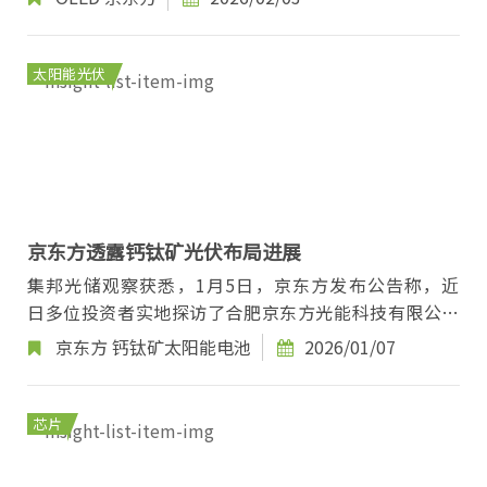
长。...
太阳能光伏
京东方透露钙钛矿光伏布局进展
集邦光储观察获悉，1月5日，京东方发布公告称，近
日多位投资者实地探访了合肥京东方光能科技有限公司
中试线。从此次调研交流情况来看，京东方在钙钛矿...
京东方
钙钛矿太阳能电池
2026/01/07
芯片