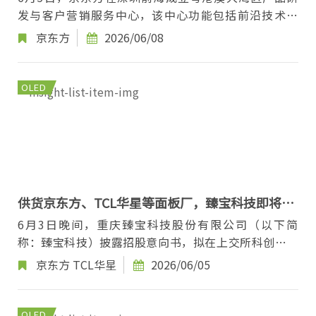
发与客户营销服务中心，该中心功能包括前沿技术研
发、产品展示、客户服务和产业协同等。 同日，...
京东方
2026/06/08
OLED
供货京东方、TCL华星等面板厂，臻宝科技即将登
陆科创板
6月3日晚间，重庆臻宝科技股份有限公司（以下简
称：臻宝科技）披露招股意向书，拟在上交所科创板首
次公开发行3882.26万股A股，计划募集资金11.98亿...
京东方
TCL华星
2026/06/05
OLED