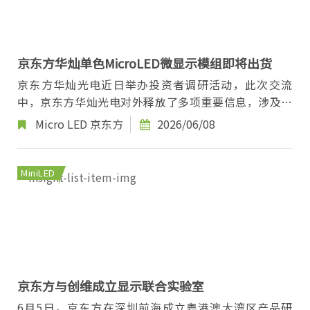
京东方华灿单色MicroLED微显示模组即将出货
京东方华灿光电近日举办投资者调研活动，此次交流
中，京东方华灿光电对外释放了多项重要信息，涉及股
东赋能、Micro LED业务进展以及AR微显示领域的...
Micro LED
京东方
2026/06/08
MiniLED
京东方与创维成立显示联合实验室
6月5日，京东方在深圳前海成立粤港澳大湾区产品研