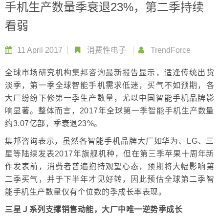
手机生产数量季衰退23%，第二季持续
看弱
11 April 2017
消费性电子
TrendForce
全球市场研究机构
集邦咨询
最新报告显示，适逢传统出货
淡季，第一季全球智能手机需求低迷，买气不如预期，各
大厂纷纷下修第一季生产数量，尤以中国智能手机品牌影
响显著。整体而言，2017年全球第一季智能手机生产数量
约3.07亿部，季衰退23%。
集邦咨询表示，虽然各智能手机品牌大厂如华为、LG、三
星等陆续发表2017年旗舰机种，但在第三季苹果十周年新
作发表前，消费者普遍抱持观望心态，预期将大幅影响第
二季买气，并于下半年才见好转，因此预估全球第二季智
能手机生产数量仅有个位数的季成长率表现。
三星Ｊ系列
支
撑销售动能，大厂中唯一逆势季成长