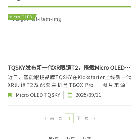
Micro OLED
TQSKY发布新一代XR眼镜T2，搭载Micro OLED方
案
近日，智能眼镜品牌TQSKY在Kickstarter上线新一代
XR眼镜T2及配套主机盒TBOX Pro。 图片来源：
TQSKY 近眼显示光学方面，T2采用0.71英寸Micr...
Micro OLED
TQSKY
2025/09/11
前一页
下一页
1
第1页
共1页
共1笔