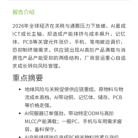
报告介绍
2026年全球经济在关税与通膨压力下放缓，AI虽成
ICT成长主轴，却造成产能排挤与成本飙升，记忆
体、PCB等关键元件涨价，手机、笔电被迫调价，
恐抑制终端需求。供应链出现AI高阶产品满载与消
费性产品产能受抑的两极结构，厂商营运重心自追
求成长转向风险管理。
重点摘要
地缘风险与关税促使供应链重组，原物料与物
流成本高档，AI带动铜、记忆体、储存、PCB
等价格走强。
AI伺服器订单强劲，带动特定ODM与高阶
MLCC产能满载；一般PC、手机与车用需求疲
弱，备料保守。
AI产能排挤效应造成PC相关物料吃紧与涨价，