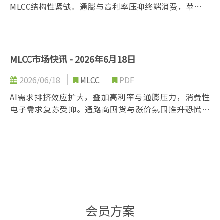
MLCC结构性紧缺。通膨与高利率压抑终端消费，苹果等
品牌被迫调涨售价，PC与手机旺季前景受挫。SEMCO、
Taiyo产能向AI规格移转，库存偏低，通路与代理商调涨
报价，市场呈现「需求偏弱、价格偏强」，下半年交期
与价格压力将进一步升高
MLCC市场快讯 - 2026年6月18日
2026/06/18
MLCC
PDF
AI需求排挤效应扩大，叠加高利率与通膨压力，消费性
电子需求复苏受抑。通路商囤货与涨价氛围推升恐慌性
备货，促使笔电、车用及苹果供应链提前拉货。日韩厂
商BB Ratio升至疫情后新高，反映高阶MLCC产能被AI大
量占用，供给短缺风险正快速累积。
会员方案