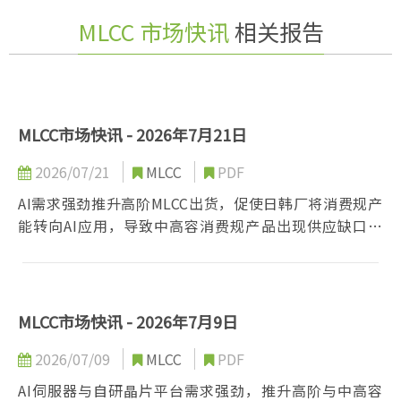
MLCC 市场快讯
相关报告
MLCC市场快讯 - 2026年7月21日
2026/07/21
MLCC
PDF
AI需求强劲推升高阶MLCC出货，促使日韩厂将消费规产
能转向AI应用，导致中高容消费规产品出现供应缺口，
台陆厂顺势承接部分订单受惠。然而地缘政治风险、高
利率与经济放缓仍压抑消费电子旺季动能，整体呈现
「AI强、消费弱」的两极化供需结构。
MLCC市场快讯 - 2026年7月9日
2026/07/09
MLCC
PDF
AI伺服器与自研晶片平台需求强劲，推升高阶与中高容