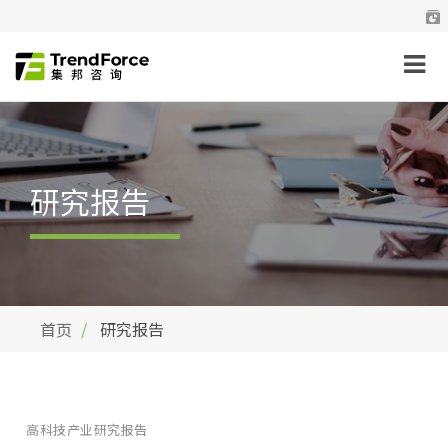
研究报告
首页
研究报告
高科技产业研究报告