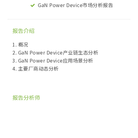
GaN Power Device市场分析报告
报告介绍
1. 概况
2. GaN Power Device产业链生态分析
3. GaN Power Device应用场景分析
4. 主要厂商动态分析
报告分析师