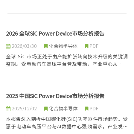
2026 全球SiC Power Device市场分析报告
2026/03/30
化合物半导体
PDF
全球 SiC 市场正处于由产能扩张转向技术升级的关键调
整期。受电动汽车高压平台普及带动，产业重心从纯技
术驱动转向成本与规模竞争。八英吋晶圆量产能力成为
供应链门坎，中国厂商虽加速本土替代并进军全球，但
在高端芯片研发与盈利稳定性上仍面临挑战。
2025 中国SiC Power Device市场分析报告
2025/12/02
化合物半导体
PDF
本报告深入剖析中国碳化硅(SiC)功率器件市场趋势。受
惠于电动车高压平台与AI数据中心强劲需求，产业发展
动能充沛。尽管激烈的价格竞争加速了市场洗牌，却也