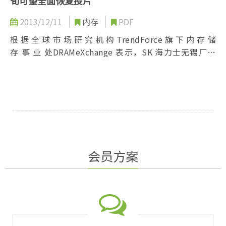
旬可望全面恢复投片
2013/12/11
内存
PDF
根 据 全 球 市 场 研 究 机 构 TrendForce 旗 下 内 存 储
存 事 业 处DRAMeXchange 表示，SK 海力士无锡厂于
今年 9 月 4 日遭火灾冲击，由于起火点在晶圆厂内部，
无锡厂全面停工长达一个月，单月全球 DRAM 供给量剧
减 10%...
会员方案