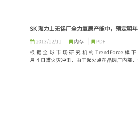
SK 海力士无锡厂全力复原产能中，预定明
2013/12/11
内存
PDF
根 据 全 球 市 场 研 究 机 构 TrendForce 
月 4 日遭火灾冲击，由于起火点在晶圆厂内部，无