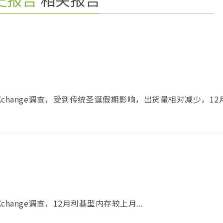
MeXchange调查，受到传统圣诞假期影响，出货量相对减少，1
change调查，12月利基型内存较上月...