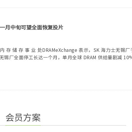
年一月中旬可望全面恢复投片
旗 下 内 存 储 存 事 业 处DRAMeXchange 表示，SK 海力士无锡
锡厂全面停工长达一个月，单月全球 DRAM 供给量剧减 10%.
会员方案