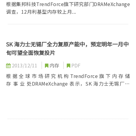
根据集邦科技TrendForce旗下研究部门DRAMeXchange
调查，12月利基型内存较上月...
SK 海力士无锡厂全力复原产能中，预定明年一月中
旬可望全面恢复投片
2013/12/11
内存
PDF
根 据 全 球 市 场 研 究 机 构 TrendForce 旗 下 内 存 储
存 事 业 处DRAMeXchange 表示，SK 海力士无锡厂于
今年 9 月 4 日遭火灾冲击，由于起火点在晶圆厂内部，
无锡厂全面停工长达一个月，单月全球 DRAM 供给量剧
减 10%...