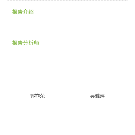
报告介绍
报告分析师
郭祚荣
吴雅婷