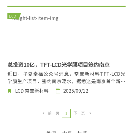
LCD
总投资10亿，TFT-LCD光学膜项目签约南京
近日，华夏幸福公众号消息，常宝新材料TFT-LCD光
学膜生产项目，签约南京溧水，据悉这是南京首个新型
显示行业光学膜项目，项目总投资10亿元，固定资产...
LCD
常宝新材料
2025/09/12
前一页
下一页
1
第1页
共1页
共1笔