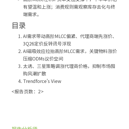
有望温和上涨；消费规则需观察库存去化与终
端需求。
目录
AI需求带动高阶MLCC偏紧、代理商端先涨价、
3Q26定价反转讯号浮现
AI磁吸效应拉抬高阶MLCC需求，关键物料涨价
压缩ODMs议价空间
太诱、三星策略调涨代理商价格，抑制市场囤
购风潮扩散
Trendforce's View
<报告页数：2>
报告分析师