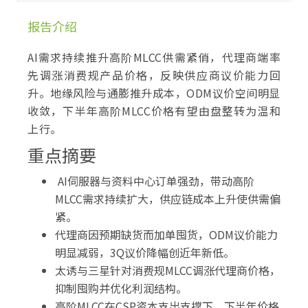
报告介绍
AI需求持续推升高阶MLCC供需紧俏，代理商端率
先调涨消费规产品价格，反映供应商议价能力回
升。地缘风险与通膨推升成本，ODM议价空间明显
收敛，下半年高阶MLCC价格有望由盘整转为温和
上行。
重点摘要
AI伺服器与资料中心订单强劲，带动高阶
MLCC需求持续扩大，供应链成本上升使供需偏
紧。
代理商因预期缺货而加单囤货，ODM议价能力
明显减弱，3Q议价降幅创近年新低。
太诱与三星针对消费规MLCC调涨代理商价格，
抑制囤购并优化利润结构。
高阶MLCC在CSP资本支出支撑下，下半年价格