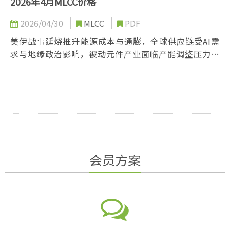
2026年4月MLCC价格
2026/04/30
MLCC
PDF
美伊战事延烧推升能源成本与通膨，全球供应链受AI需
求与地缘政治影响，被动元件产业面临产能调整压力。
日韩供应商转向高阶AI应用，消费类需求疲弱导致定价
策略分歧，部分厂商试探性涨价以优化利润。
会员方案