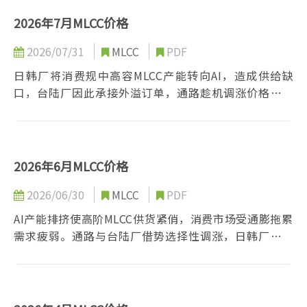
2026年7月MLCC价格
2026/07/31
MLCC
PDF
日韩厂将消费规中高容MLCC产能转向AI，造成供给缺
口，台陆厂因此承接外溢订单，通路趁机调涨价格，但
消费需求仍受通膨与高利率压抑，市场供需呈现明显错
位。
2026年6月MLCC价格
2026/06/30
MLCC
PDF
AI产能排挤使高阶MLCC供货紧俏，消费市场受通膨拖累
需求疲弱。通路与台陆厂借势选择性调涨，日韩厂则维
持报价稳定，第三季MLCC价格走势仍存不确定性。