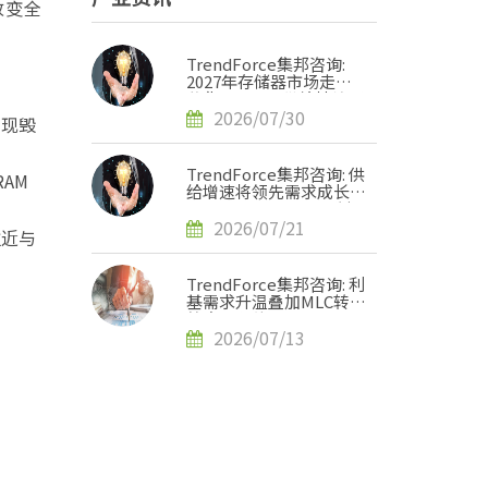
改变全
TrendForce集邦咨询:
2027年存储器市场走势
分化，DRAM供给持续紧
缺、NAND Flash转趋宽
2026/07/30
出现毁
松
TrendForce集邦咨询: 供
AM
给增速将领先需求成长，
2H27 NAND Flash紧缺
压力有望缓解
2026/07/21
拉近与
TrendForce集邦咨询: 利
基需求升温叠加MLC转单
效应，预估2H26 SLC
NAND价格将上涨120-
2026/07/13
170%