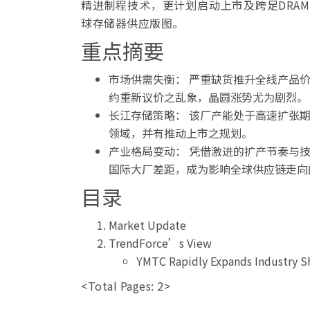
精进制程技术，更计划启动上市及跨足DRA
球存储器供应版图。
重点摘要
市场供需失衡： 严重缺货推升全线产品
约重新议价之乱象，晶圆涨势尤为剧烈。
长江存储策略： 该厂产能处于高速扩张期
领域，并有推动上市之规划。
产业格局变动： 凭借激进的扩产节奏与
国际大厂差距，成为影响全球供应链走向
目录
Market Update
TrendForce’s View
YMTC Rapidly Expands Industry S
<Total Pages: 2>