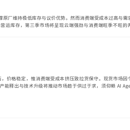
支撑原厂维持极低库存与议价优势。然而消费端受成本过高与需
低营运库存，第三季市场将呈现云端强劲与消费端旺季不旺的
定基石，价格稳定，惟消费端受成本挤压致拉货保守。现货市场因
释出与技术升级将推动市场趋于供过于求，须仰赖 AI Agen