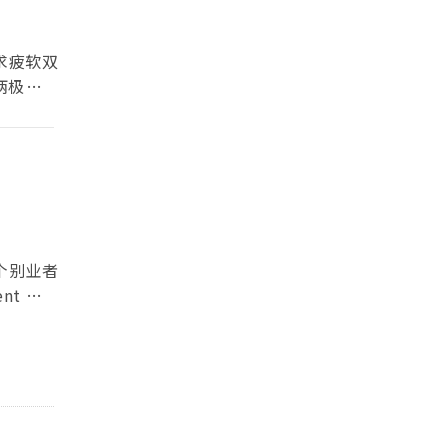
求疲软双
两极化趋
个别业者
t 落地