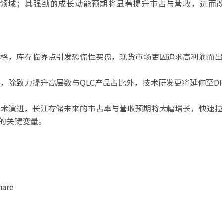
M领域；其强劲的成长动能预期将显著提升市占与营收，进而
价格，库存临界点引发恐慌性买盘，现货市场更因追求高利润而
，除致力提升高层数与QLC产品占比外，技术研发更将延伸至DR
技术演进，长江存储未来的市占率与营收预期将大幅增长，快速
的关键变量。
hare