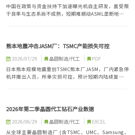
中国在政策与资金扶持下加速曝光机自主研发，虽受限
于良率与生态系尚不成熟，短期难撼动ASML垄断地位；
但其余成熟制程领域的整合与市占提升，已对欧美日设
备厂构成实质压力，长期营收版图预期持续遭侵蚀。
熊本地震冲击JASM厂：TSMC产能损失可控
2026/07/29
晶圆制造/代工
PDF
日本熊本规模地震重创TSMC熊本厂JASM，厂内紧急停
机并撤出人员，所幸灾损可控，预计短期内陆续复线，
对TSMC整体营运与客户供货影响有限，但Sony相关芯
片出货恐略有递延。
2026年第二季晶圆代工钻石产业数据
2026/06/29
晶圆制造/代工
EXCEL
从全球主要晶圆制造厂 (含TSMC、UMC、Samsung、