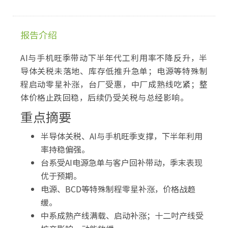
报告介绍
AI与手机旺季带动下半年代工利用率不降反升，半
导体关税未落地、库存低推升急单；电源等特殊制
程启动零星补涨，台厂受惠，中厂成熟线吃紧；整
体价格止跌回稳，后续仍受关税与总经影响。
重点摘要
半导体关税、AI与手机旺季支撑，下半年利用
率持稳偏强。
台系受AI电源急单与客户回补带动，季末表现
优于预期。
电源、BCD等特殊制程零星补涨，价格战趋
缓。
中系成熟产线满载、启动补涨；十二吋产线受