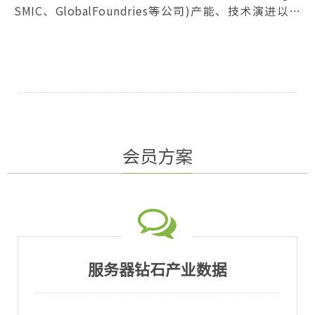
SMIC、GlobalFoundries等公司)产能、技术演进以及
工厂产能利用率作延伸分析，涵盖重点区域 (含中国大
陆、台湾地区、韩国、日本…等) 的竞争力分析；特别针
对各厂之间竞合、制程节点产能利用率、价格、以及先
进制程主要客户的投片变化。
会员方案
服务器钻石产业数据