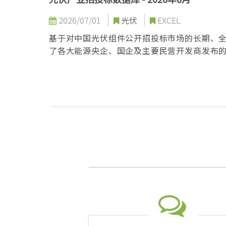
2026/07/01
光伏
EXCEL
基于对中国光伏组件公开招投标市场的长期、
了各大能源央企、国企及主要民营开发商发布
件制造商、辅材供应商、项目开发商、投资者
场环境中精准导航，把握先机