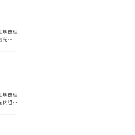
性地梳理
为光伏组
万变的市
性地梳理
光伏组件
变的市场