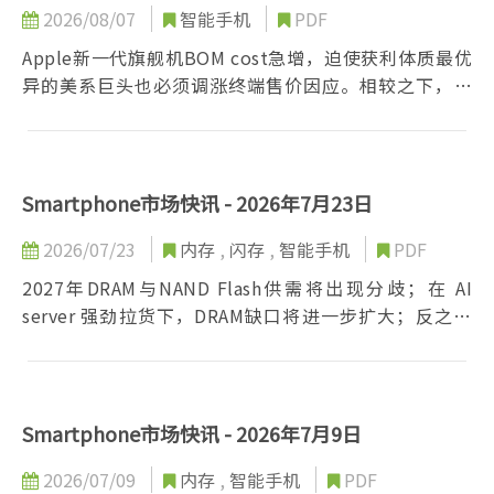
2026/08/07
智能手机
PDF
Apple新一代旗舰机BOM cost急增，迫使获利体质最优
异的美系巨头也必须调涨终端售价因应。相较之下，对
于零组件涨幅耐受度差的Android阵营，处境将更加严
峻。这波成本风暴不仅牵动短期新机定价，更可能重新
设定整个产业的价格基准，值得持续关注后续发展。
Smartphone市场快讯 - 2026年7月23日
2026/07/23
内存
,
闪存
,
智能手机
PDF
2027年DRAM与NAND Flash供需将出现分歧；在 AI
server 强劲拉货下，DRAM缺口将进一步扩大；反之，
NAND在消费端需求疲弱与制程转进带动位元产出增加
下，sufficiency ratio有望由负转正，并于2H27面临价
格修正压力。不过，若仅有NAND价格回落，对消费型
产品整体成本的舒缓仍相当有限。整体而言，2027年价
Smartphone市场快讯 - 2026年7月9日
格走势仍充满变数。
2026/07/09
内存
,
智能手机
PDF