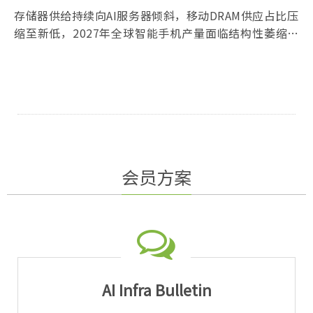
存储器供给持续向AI服务器倾斜，移动DRAM供应占比压
缩至新低，2027年全球智能手机产量面临结构性萎缩，
品牌普遍悲观，仅华为凭借鸿蒙生态扩张逆势增长，产
业进入量缩、价扬、利薄的新常态。
会员方案
AI Infra Bulletin