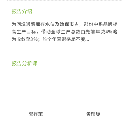
报告介绍
为回填通路库存水位及确保市占，部份中系品牌提
高生产目标，带动全球生产总数由先前年减4%略
为收敛至3%；唯全年衰退格局不变...
报告分析师
郭祚荣
黄郁琁